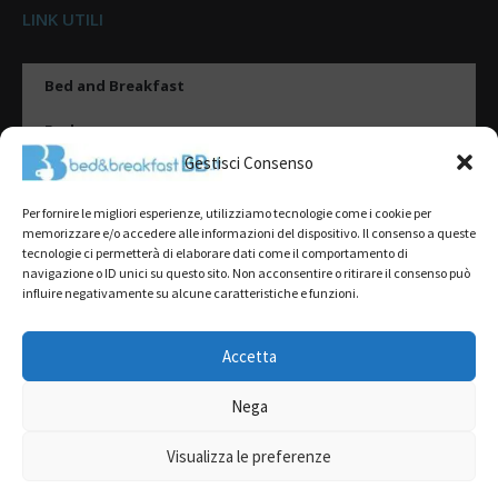
LINK UTILI
Bed and Breakfast
Esplora
Gestisci Consenso
Tipologie di alloggio
Per fornire le migliori esperienze, utilizziamo tecnologie come i cookie per
Destinazioni
memorizzare e/o accedere alle informazioni del dispositivo. Il consenso a queste
tecnologie ci permetterà di elaborare dati come il comportamento di
Il mio account
navigazione o ID unici su questo sito. Non acconsentire o ritirare il consenso può
influire negativamente su alcune caratteristiche e funzioni.
Gestione Scheda
Aggiungi Struttura
Accetta
Nega
2022@ All Rights Reserved | Tutti i contenuti ed i diritti sono riservati, è
severamente vietata la riproduzione parziale o totale.
Visualizza le preferenze
L’accesso o l’utilizzo di questo sito è subordinato all’accettazione dei
Termini del servizio
,
Informativa sulla Privacy
e
Cookie Policy