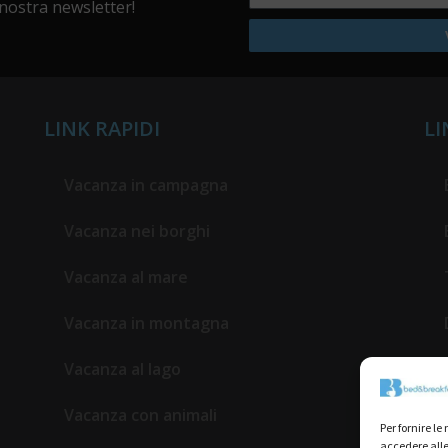
a nostra newsletter!
LINK RAPIDI
LI
Vacanza in campagna
Vacanza nei borghi
Vacanza al mare
Vacanza in montagna
Vacanza al lago
Vacanza con animali
Per fornire l
accedere alle