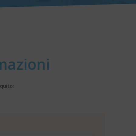
mazioni
equito: