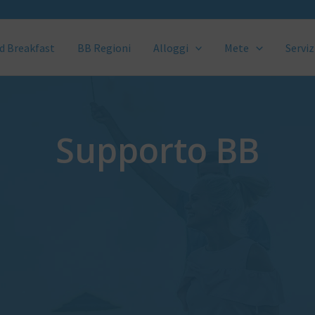
d Breakfast
BB Regioni
Alloggi
Mete
Serviz
Supporto BB