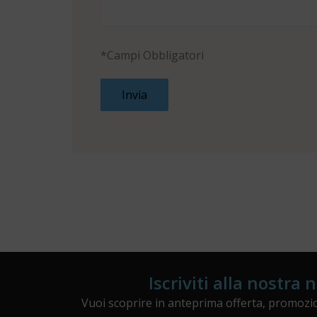
*Campi Obbligatori
Iscriviti alla nostra 
Vuoi scoprire in anteprima offerta, promozio