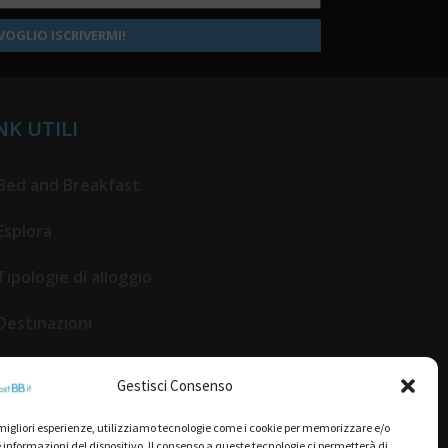
VOGLIO ISCRIVERMI!
NK UTILI
Bed and Breakfast
Esplora
Tipologie di alloggio
Destinazioni
Il mio account
Gestisci Consenso
Gestione Scheda
e migliori esperienze, utilizziamo tecnologie come i cookie per memorizzare e/o
 informazioni del dispositivo. Il consenso a queste tecnologie ci permetterà di