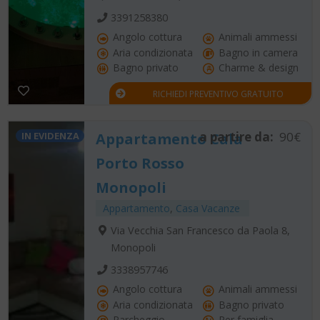
3391258380
Angolo cottura
Animali ammessi
Aria condizionata
Bagno in camera
Bagno privato
Charme & design
RICHIEDI PREVENTIVO GRATUITO
a partire da:
90€
IN EVIDENZA
Appartamento Cala
Porto Rosso
Monopoli
Appartamento
,
Casa Vacanze
Via Vecchia San Francesco da Paola 8,
Monopoli
3338957746
Angolo cottura
Animali ammessi
Aria condizionata
Bagno privato
Parcheggio
Per famiglia