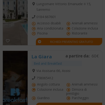
Lungomare Vittorio Emanuele II 15,
Sanremo
0184 667601
Accesso disabili
Animali ammessi
Aria condizionata
Colazione inclusa
Piscina
Ristorante
RICHIEDI PREVENTIVO GRATUITO
a partire da:
60€
La Giara
Bed and Breakfast
Via Assisana 66, Assisi
758065412
Angolo cottura
Animali ammessi
Colazione inclusa
Dimora di
prestigio
Giardino
Parcheggio