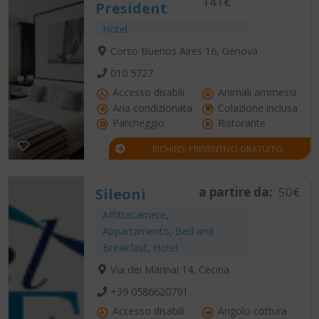
141€
President
Hotel
Corso Buenos Aires 16, Genova
010 5727
Accesso disabili
Animali ammessi
Aria condizionata
Colazione inclusa
Parcheggio
Ristorante
RICHIEDI PREVENTIVO GRATUITO
a partire da:
50€
Sileoni
Affittacamere
,
Appartamento
,
Bed and
Breakfast
,
Hotel
Via dei Marinai 14, Cecina
+39 0586620791
Accesso disabili
Angolo cottura