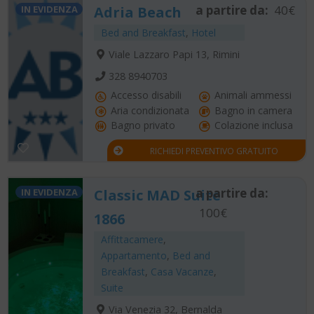
a partire da:
40€
IN EVIDENZA
Adria Beach
Bed and Breakfast
,
Hotel
Viale Lazzaro Papi 13, Rimini
328 8940703
Accesso disabili
Animali ammessi
Aria condizionata
Bagno in camera
Bagno privato
Colazione inclusa
RICHIEDI PREVENTIVO GRATUITO
a partire da:
IN EVIDENZA
Classic MAD Suite
100€
1866
Affittacamere
,
Appartamento
,
Bed and
Breakfast
,
Casa Vacanze
,
Suite
Via Venezia 32, Bernalda