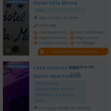
IN EVIDENZA
Hotel Villa Mirna
Hotel
Viale Cormons 40, Rimini
054123469
Animali ammessi
Aria condizionata
Bagno in camera
Bagno privato
Colazione inclusa
Per famiglia
RICHIEDI PREVENTIVO GRATUITO
a partire da:
IN EVIDENZA
Casa vacanze Mad
150€
Suites Apartments
Affittacamere
,
Appartamento
,
Bed and
Breakfast
,
Casa Vacanze
,
Suite
Via Tiziano Vecellio 62, Bernalda