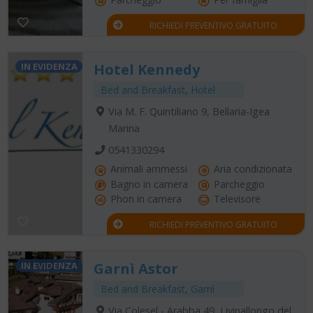
RICHIEDI PREVENTIVO GRATUITO
IN EVIDENZA
Hotel Kennedy
Bed and Breakfast
,
Hotel
Via M. F. Quintiliano 9, Bellaria-Igea
Marina
0541330294
Animali ammessi
Aria condizionata
Bagno in camera
Parcheggio
Phon in camera
Televisore
RICHIEDI PREVENTIVO GRATUITO
IN EVIDENZA
Garnì Astor
Bed and Breakfast
,
Garnì
Via Colesel - Arabba 49, Livinallongo del