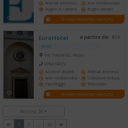
Animali ammessi
Aria condizionata
Bagno in camera
Bagno privato
RICHIEDI PREVENTIVO GRATUITO
a partire da:
85€
EuroHotel
Hotel
Via Trieste 62, Nuoro
0784 34072
Accesso disabili
Animali ammessi
Aria condizionata
Colazione inclusa
Parcheggio
Ristorante
RICHIEDI PREVENTIVO GRATUITO
Mostra: 20
1
2
...
36