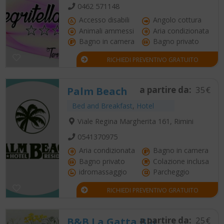
0462 571148
Accesso disabili
Angolo cottura
Animali ammessi
Aria condizionata
Bagno in camera
Bagno privato
RICHIEDI PREVENTIVO GRATUITO
a partire da:
35€
Palm Beach
Bed and Breakfast
,
Hotel
Viale Regina Margherita 161, Rimini
0541370975
Aria condizionata
Bagno in camera
Bagno privato
Colazione inclusa
idromassaggio
Parcheggio
RICHIEDI PREVENTIVO GRATUITO
a partire da:
25€
B&B La Gatta Blu