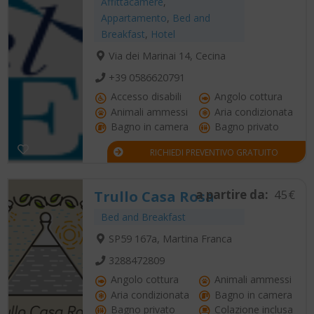
Affittacamere
,
Appartamento
,
Bed and
Breakfast
,
Hotel
Via dei Marinai 14, Cecina
+39 0586620791
Accesso disabili
Angolo cottura
Animali ammessi
Aria condizionata
Bagno in camera
Bagno privato
RICHIEDI PREVENTIVO GRATUITO
a partire da:
45€
Trullo Casa Rosa
Bed and Breakfast
SP59 167a, Martina Franca
3288472809
Angolo cottura
Animali ammessi
Aria condizionata
Bagno in camera
Bagno privato
Colazione inclusa