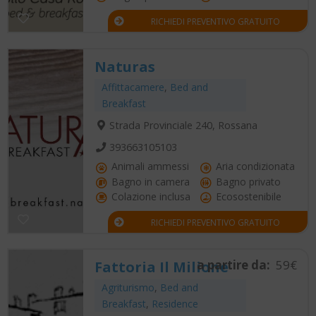
RICHIEDI PREVENTIVO GRATUITO
Naturas
Affittacamere
,
Bed and
Breakfast
Strada Provinciale 240, Rossana
393663105103
Animali ammessi
Aria condizionata
Bagno in camera
Bagno privato
Colazione inclusa
Ecosostenibile
RICHIEDI PREVENTIVO GRATUITO
a partire da:
59€
Fattoria Il Milione
Agriturismo
,
Bed and
Breakfast
,
Residence