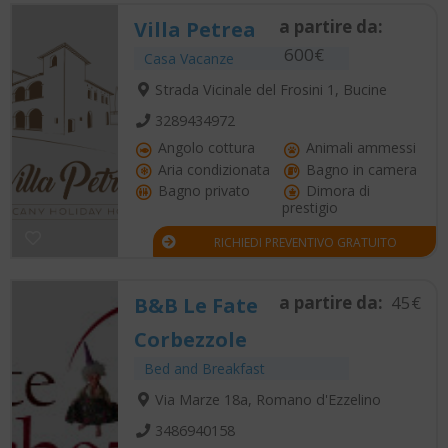
a partire da:
Villa Petrea
600€
Casa Vacanze
Strada Vicinale del Frosini 1, Bucine
3289434972
Angolo cottura
Animali ammessi
Aria condizionata
Bagno in camera
Bagno privato
Dimora di
prestigio
RICHIEDI PREVENTIVO GRATUITO
a partire da:
45€
B&B Le Fate
Corbezzole
Bed and Breakfast
Via Marze 18a, Romano d'Ezzelino
3486940158