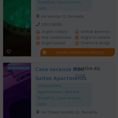
Breakfast
,
Casa Vacanze
,
Suite
Via Venezia 32, Bernalda
3391258380
Angolo cottura
Animali ammessi
Aria condizionata
Bagno in camera
Bagno privato
Charme & design
RICHIEDI PREVENTIVO GRATUITO
a partire da:
IN EVIDENZA
Casa vacanze Mad
150€
Suites Apartments
Affittacamere
,
Appartamento
,
Bed and
Breakfast
,
Casa Vacanze
,
Suite
Via Tiziano Vecellio 62, Bernalda