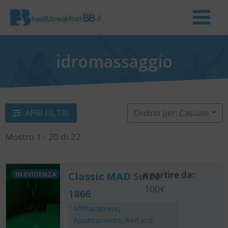
idromassaggio
APRI FILTRI
Ordino per: Casuale
Mostro 1 - 20 di 22
a partire da:
IN EVIDENZA
Classic MAD Suite
100€
1866
Affittacamere
,
Appartamento
,
Bed and