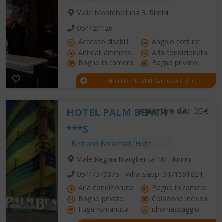
Viale Montebelluna 3, Rimini
054121126
Accesso disabili
Angolo cottura
Animali ammessi
Aria condizionata
Bagno in camera
Bagno privato
RICHIEDI PREVENTIVO GRATUITO
a partire da:
35€
HOTEL PALM BEACH
***S
Bed and Breakfast
,
Hotel
Viale Regina Margherita 161, Rimini
0541/370975 - Whatsapp: 3471591824
Aria condizionata
Bagno in camera
Bagno privato
Colazione inclusa
Fuga romantica
idromassaggio