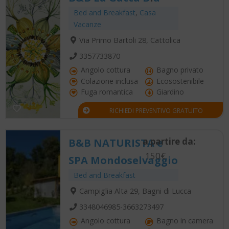
Bed and Breakfast
,
Casa
Vacanze
Via Primo Bartoli 28, Cattolica
3357733870
Angolo cottura
Bagno privato
Colazione inclusa
Ecosostenibile
Fuga romantica
Giardino
RICHIEDI PREVENTIVO GRATUITO
a partire da:
B&B NATURISTA e
150€
SPA Mondoselvaggio
Bed and Breakfast
Campiglia Alta 29, Bagni di Lucca
3348046985-3663273497
Angolo cottura
Bagno in camera