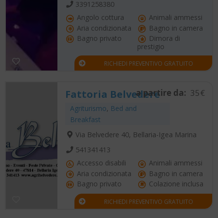
3391258380
Angolo cottura
Animali ammessi
Aria condizionata
Bagno in camera
Bagno privato
Dimora di
prestigio
RICHIEDI PREVENTIVO GRATUITO
a partire da:
35€
Fattoria Belvedere
Agriturismo
,
Bed and
Breakfast
Via Belvedere 40, Bellaria-Igea Marina
541341413
Accesso disabili
Animali ammessi
Aria condizionata
Bagno in camera
Bagno privato
Colazione inclusa
RICHIEDI PREVENTIVO GRATUITO