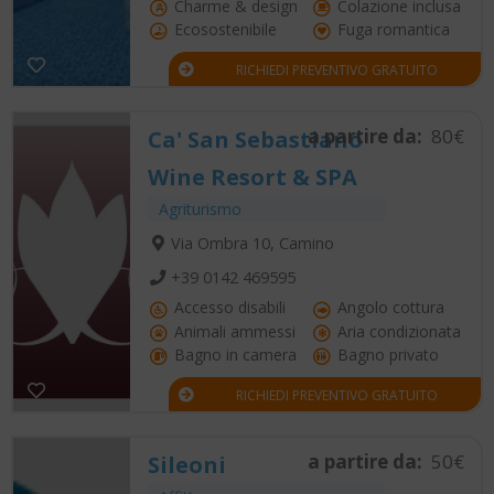
Charme & design
Colazione inclusa
Ecosostenibile
Fuga romantica
RICHIEDI PREVENTIVO GRATUITO
a partire da:
80€
Ca' San Sebastiano
Wine Resort & SPA
Agriturismo
Via Ombra 10, Camino
+39 0142 469595
Accesso disabili
Angolo cottura
Animali ammessi
Aria condizionata
Bagno in camera
Bagno privato
RICHIEDI PREVENTIVO GRATUITO
a partire da:
50€
Sileoni