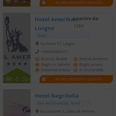
RICHIEDI PREVENTIVO GRATUITO
a partire da:
Hotel Amerikan
128€
Livigno
Hotel
Via Florin 77, Livigno
+390342992011
Accesso disabili
Animali ammessi
Bagno in camera
Bagno privato
Colazione inclusa
Ecosostenibile
RICHIEDI PREVENTIVO GRATUITO
Hotel Negritella
Bed and Breakfast
,
Hotel
Via Stazione 5, Ziano di Fiemme