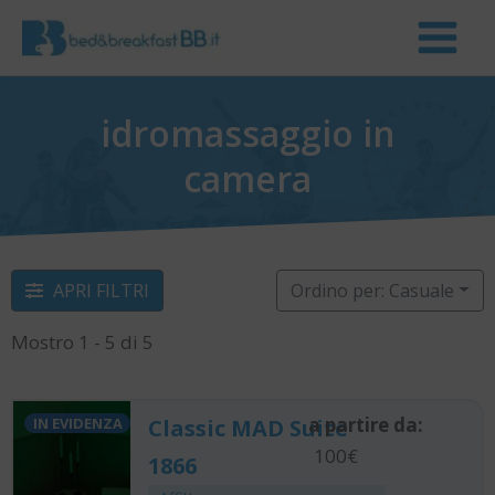
idromassaggio in
camera
APRI FILTRI
Ordino per: Casuale
Mostro 1 - 5 di 5
a partire da:
IN EVIDENZA
Classic MAD Suite
100€
1866