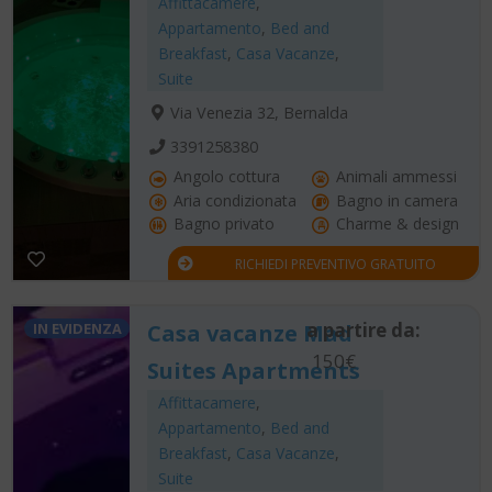
Affittacamere
,
Appartamento
,
Bed and
Breakfast
,
Casa Vacanze
,
Suite
Via Venezia 32, Bernalda
3391258380
Angolo cottura
Animali ammessi
Aria condizionata
Bagno in camera
Bagno privato
Charme & design
RICHIEDI PREVENTIVO GRATUITO
a partire da:
IN EVIDENZA
Casa vacanze Mad
150€
Suites Apartments
Affittacamere
,
Appartamento
,
Bed and
Breakfast
,
Casa Vacanze
,
Suite