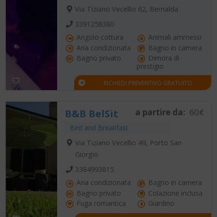
Via Tiziano Vecellio 62, Bernalda
3391258380
Angolo cottura
Animali ammessi
Aria condizionata
Bagno in camera
Bagno privato
Dimora di
prestigio
RICHIEDI PREVENTIVO GRATUITO
a partire da:
60€
B&B BelSit
Bed and Breakfast
Via Tiziano Vecellio 49, Porto San
Giorgio
3384993815
Aria condizionata
Bagno in camera
Bagno privato
Colazione inclusa
Fuga romantica
Giardino