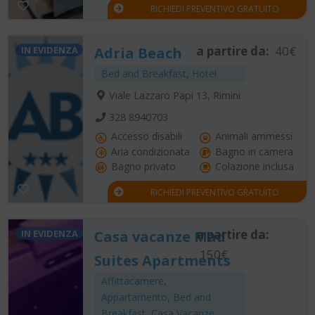
RICHIEDI PREVENTIVO GRATUITO
a partire da:
40€
IN EVIDENZA
Adria Beach
Bed and Breakfast
,
Hotel
Viale Lazzaro Papi 13, Rimini
328 8940703
Accesso disabili
Animali ammessi
Aria condizionata
Bagno in camera
Bagno privato
Colazione inclusa
RICHIEDI PREVENTIVO GRATUITO
a partire da:
IN EVIDENZA
Casa vacanze Mad
150€
Suites Apartments
Affittacamere
,
Appartamento
,
Bed and
Breakfast
,
Casa Vacanze
,