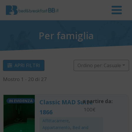
Per famiglia
APRI FILTRI
Ordino per: Casuale
Mostro 1 - 20 di 27
a partire da:
IN EVIDENZA
Classic MAD Suite
100€
1866
Affittacamere
,
Appartamento
,
Bed and