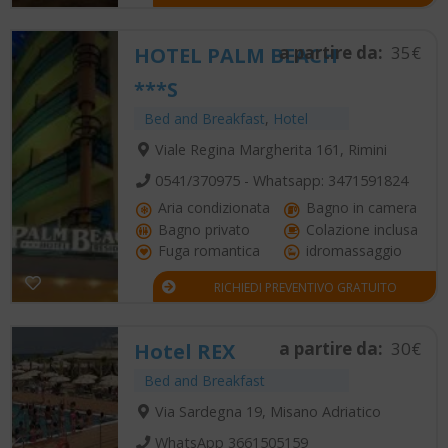
a partire da:
35€
HOTEL PALM BEACH
***S
Bed and Breakfast
,
Hotel
Viale Regina Margherita 161, Rimini
0541/370975 - Whatsapp: 3471591824
Aria condizionata
Bagno in camera
Bagno privato
Colazione inclusa
Fuga romantica
idromassaggio
RICHIEDI PREVENTIVO GRATUITO
a partire da:
30€
Hotel REX
Bed and Breakfast
Via Sardegna 19, Misano Adriatico
WhatsApp 3661505159