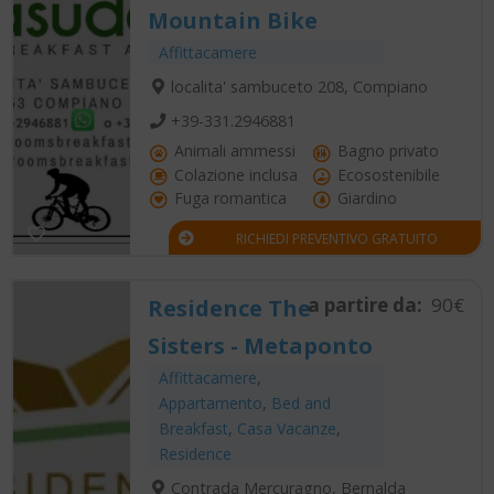
Mountain Bike
Affittacamere
localita' sambuceto 208, Compiano
+39-331.2946881
Animali ammessi
Bagno privato
Colazione inclusa
Ecosostenibile
Fuga romantica
Giardino
RICHIEDI PREVENTIVO GRATUITO
a partire da:
90€
Residence The
Sisters - Metaponto
Affittacamere
,
Appartamento
,
Bed and
Breakfast
,
Casa Vacanze
,
Residence
Contrada Mercuragno, Bernalda