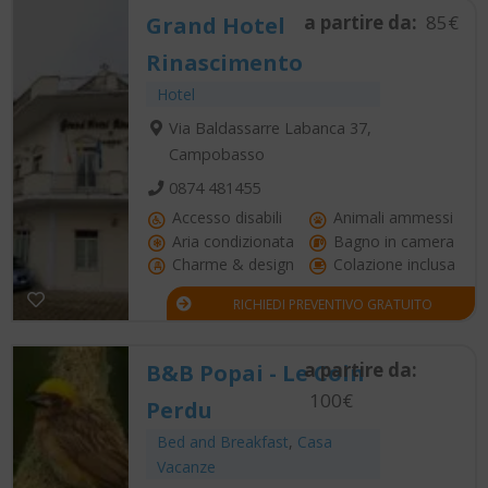
a partire da:
85€
Grand Hotel
Rinascimento
Hotel
Via Baldassarre Labanca 37,
Campobasso
0874 481455
Accesso disabili
Animali ammessi
Aria condizionata
Bagno in camera
Charme & design
Colazione inclusa
RICHIEDI PREVENTIVO GRATUITO
a partire da:
B&B Popai - Le Coin
100€
Perdu
Bed and Breakfast
,
Casa
Vacanze