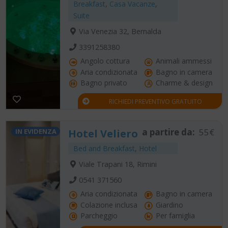
Breakfast
,
Casa Vacanze
,
Suite
Via Venezia 32, Bernalda
3391258380
Angolo cottura
Animali ammessi
Aria condizionata
Bagno in camera
Bagno privato
Charme & design
RICHIEDI PREVENTIVO GRATUITO
a partire da:
55€
IN EVIDENZA
Hotel Veliero
Bed and Breakfast
,
Hotel
Viale Trapani 18, Rimini
0541 371560
Aria condizionata
Bagno in camera
Colazione inclusa
Giardino
Parcheggio
Per famiglia