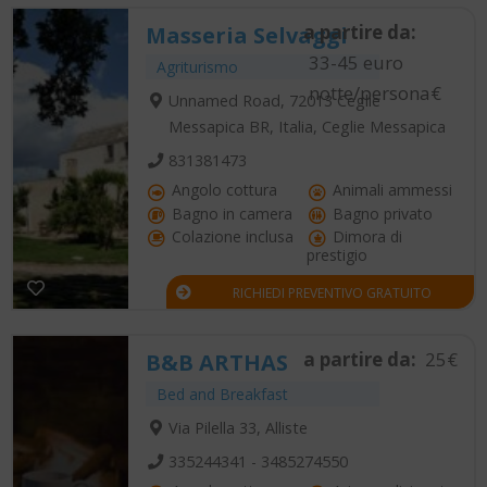
a partire da:
Masseria Selvaggi
33-45 euro
Agriturismo
notte/persona€
Unnamed Road, 72013 Ceglie
Messapica BR, Italia, Ceglie Messapica
831381473
Angolo cottura
Animali ammessi
Bagno in camera
Bagno privato
Colazione inclusa
Dimora di
prestigio
RICHIEDI PREVENTIVO GRATUITO
a partire da:
25€
B&B ARTHAS
Bed and Breakfast
Via Pilella 33, Alliste
335244341 - 3485274550