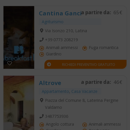
a partire da:
65€
Cantina Ganci
Agriturismo
Via Isonzo 210, Latina
+39 0773 208219
Animali ammessi
Fuga romantica
Giardino
RICHIEDI PREVENTIVO GRATUITO
a partire da:
46€
Altrove
Appartamento
,
Casa Vacanze
Piazza del Comune 8, Laterina Pergine
Valdarno
3487753936
Angolo cottura
Animali ammessi