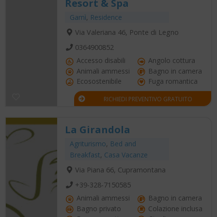
Resort & Spa
Garnì
,
Residence
Via Valeriana 46, Ponte di Legno
0364900852
Accesso disabili
Angolo cottura
Animali ammessi
Bagno in camera
Ecosostenibile
Fuga romantica
RICHIEDI PREVENTIVO GRATUITO
La Girandola
Agriturismo
,
Bed and
Breakfast
,
Casa Vacanze
Via Piana 66, Cupramontana
+39-328-7150585
Animali ammessi
Bagno in camera
Bagno privato
Colazione inclusa