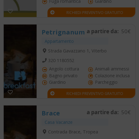
Fuga romantica
Giardino
RICHIEDI PREVENTIVO GRATUITO
a partire da:
50€
Petrignanum
Appartamento
Strada Gavazzano 1, Viterbo
320 1180552
Angolo cottura
Animali ammessi
Bagno privato
Colazione inclusa
Giardino
Parcheggio
RICHIEDI PREVENTIVO GRATUITO
a partire da:
50€
Brace
Casa Vacanze
Contrada Brace, Tropea