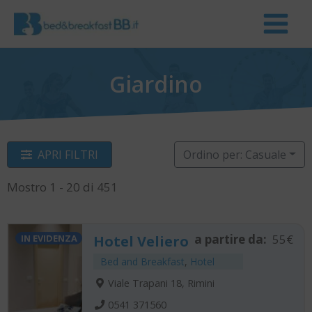
Giardino
APRI FILTRI
Ordino per: Casuale
Mostro 1 - 20 di 451
a partire da:
55€
IN EVIDENZA
Hotel Veliero
Bed and Breakfast
,
Hotel
Viale Trapani 18, Rimini
0541 371560