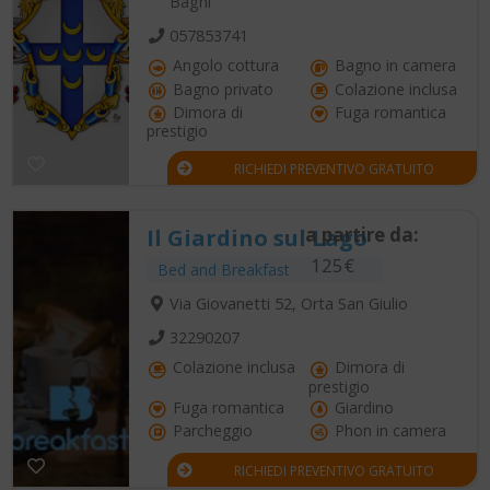
Bagni
057853741
Angolo cottura
Bagno in camera
Bagno privato
Colazione inclusa
Dimora di
Fuga romantica
prestigio
RICHIEDI PREVENTIVO GRATUITO
a partire da:
Il Giardino sul Lago
125€
Bed and Breakfast
Via Giovanetti 52, Orta San Giulio
32290207
Colazione inclusa
Dimora di
prestigio
Fuga romantica
Giardino
Parcheggio
Phon in camera
RICHIEDI PREVENTIVO GRATUITO