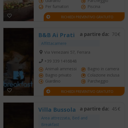
Giardino
Parcheggio
Per fumatori
Piscina
RICHIEDI PREVENTIVO GRATUITO
a partire da:
70€
B&B Ai Prati
Affittacamere
Via Veneziani 57, Ferrara
+39 339 1416848
Animali ammessi
Bagno in camera
Bagno privato
Colazione inclusa
Giardino
Parcheggio
RICHIEDI PREVENTIVO GRATUITO
a partire da:
45€
Villa Bussola
Area attrezzata
,
Bed and
Breakfast