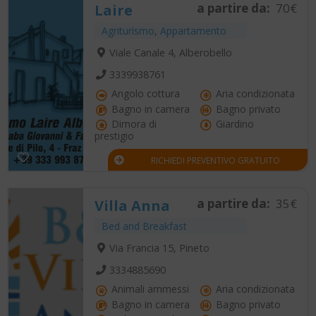
a partire da:
70€
Laire
Agriturismo
,
Appartamento
Viale Canale 4, Alberobello
3339938761
Angolo cottura
Aria condizionata
Bagno in camera
Bagno privato
Dimora di
Giardino
prestigio
RICHIEDI PREVENTIVO GRATUITO
a partire da:
35€
Villa Anna
Bed and Breakfast
Via Francia 15, Pineto
3334885690
Animali ammessi
Aria condizionata
Bagno in camera
Bagno privato