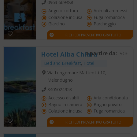
0963 669488
Angolo cottura
Animali ammessi
Colazione inclusa
Fuga romantica
Giardino
Parcheggio
RICHIEDI PREVENTIVO GRATUITO
a partire da:
90€
Hotel Alba Chiara
Bed and Breakfast
,
Hotel
Via Lungomare Matteotti 10,
Melendugno
3405024958
Accesso disabili
Aria condizionata
Bagno in camera
Bagno privato
Colazione inclusa
Fuga romantica
RICHIEDI PREVENTIVO GRATUITO