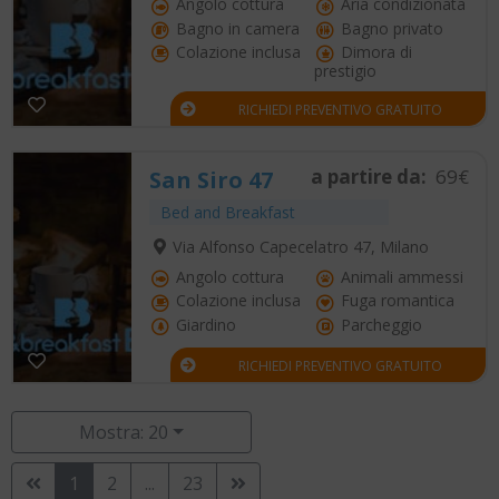
Angolo cottura
Aria condizionata
Bagno in camera
Bagno privato
Colazione inclusa
Dimora di
prestigio
RICHIEDI PREVENTIVO GRATUITO
a partire da:
69€
San Siro 47
Bed and Breakfast
Via Alfonso Capecelatro 47, Milano
Angolo cottura
Animali ammessi
Colazione inclusa
Fuga romantica
Giardino
Parcheggio
RICHIEDI PREVENTIVO GRATUITO
Mostra: 20
1
2
...
23