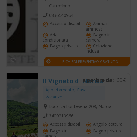
Cutrofiano
0836540964
Accesso disabili
Animali
ammessi
Aria
Bagno in
condizionata
camera
Bagno privato
Colazione
inclusa
RICHIEDI PREVENTIVO GRATUITO
a partire da:
60€
Il Vigneto di Norcia
Appartamento
,
Casa
Vacanze
Località Fontevena 209, Norcia
3409213966
Accesso disabili
Angolo cottura
Bagno in
Bagno privato
camera