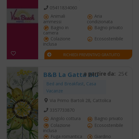
05411834060
Animali
Aria
ammessi
condizionata
Bagno in
Bagno privato
camera
Colazione
Ecosostenibile
inclusa
RICHIEDI PREVENTIVO GRATUITO
a partire da:
25€
B&B La Gatta Blu
Bed and Breakfast
,
Casa
Vacanze
Via Primo Bartoli 28, Cattolica
3357733870
Angolo cottura
Bagno privato
Colazione
Ecosostenibile
inclusa
Fuga romantica
Giardino