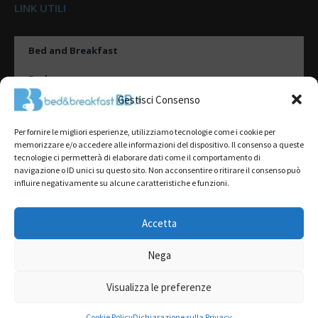
LINK UTILI
Bed and Breakfast
Esplora
Gestisci Consenso
Tipologie di alloggio
Per fornire le migliori esperienze, utilizziamo tecnologie come i cookie per
Destinazioni
memorizzare e/o accedere alle informazioni del dispositivo. Il consenso a queste
tecnologie ci permetterà di elaborare dati come il comportamento di
Il mio account
navigazione o ID unici su questo sito. Non acconsentire o ritirare il consenso può
influire negativamente su alcune caratteristiche e funzioni.
Gestione Scheda
Aggiungi Struttura
Accetta
Nega
2022@ All Rights Reserved | Tutti i contenuti ed i diritti sono riservati, è
severamente vietata la riproduzione parziale o totale.
Visualizza le preferenze
L’accesso o l’utilizzo di questo sito è subordinato all’accettazione dei
Termini del servizio
,
Informativa sulla Privacy
e
Cookie Policy
Cookie Policy
Dichiarazione sulla Privacy