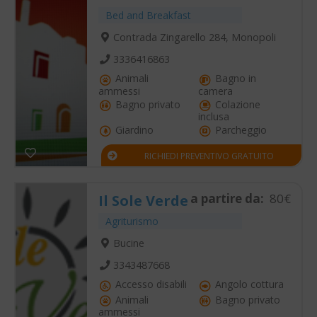
Bed and Breakfast
Contrada Zingarello 284, Monopoli
3336416863
Animali
Bagno in
ammessi
camera
Bagno privato
Colazione
inclusa
Giardino
Parcheggio
RICHIEDI PREVENTIVO GRATUITO
a partire da:
80€
Il Sole Verde
Agriturismo
Bucine
3343487668
Accesso disabili
Angolo cottura
Animali
Bagno privato
ammessi