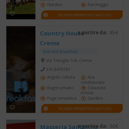
Giardino
Parcheggio
RICHIEDI PREVENTIVO GRATUITO
a partire da:
65€
Country House
Crema
Bed and Breakfast
Via Treviglio 1/A, Crema
335 8470187
Angolo cottura
Aria
condizionata
Bagno privato
Colazione
inclusa
Fuga romantica
Giardino
RICHIEDI PREVENTIVO GRATUITO
a partire da:
60€
Masseria Santanna