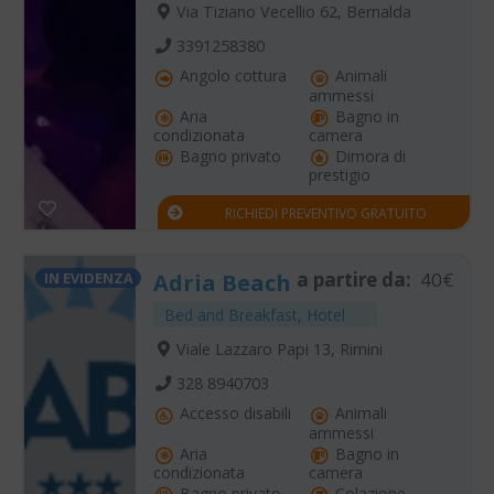
Via Tiziano Vecellio 62, Bernalda
3391258380
Angolo cottura
Animali
ammessi
Aria
Bagno in
condizionata
camera
Bagno privato
Dimora di
prestigio
RICHIEDI PREVENTIVO GRATUITO
a partire da:
40€
IN EVIDENZA
Adria Beach
Bed and Breakfast
,
Hotel
Viale Lazzaro Papi 13, Rimini
328 8940703
Accesso disabili
Animali
ammessi
Aria
Bagno in
condizionata
camera
Bagno privato
Colazione