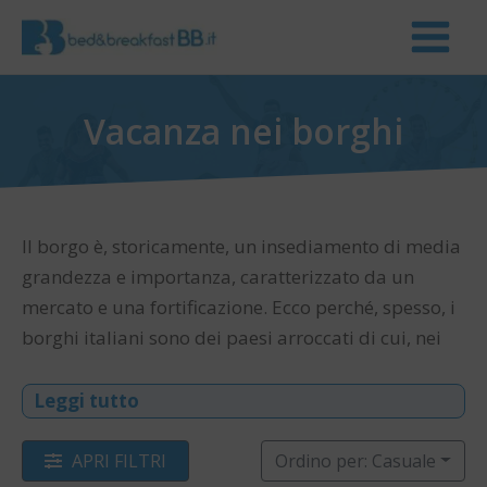
Vacanza nei borghi
Il borgo è, storicamente, un insediamento di media
grandezza e importanza, caratterizzato da un
mercato e una fortificazione. Ecco perché, spesso, i
borghi italiani sono dei paesi arroccati di cui, nei
casi più fortunati, si possono ancora scorgere le
mura difensive.
Leggi tutto
Turismo non è solo grandi capitali e città d’arte,
ma anche un viaggiare più lento per luoghi talvolta
APRI FILTRI
Ordino per: Casuale