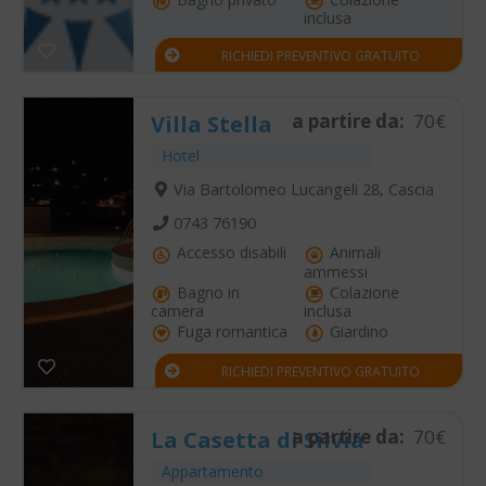
inclusa
RICHIEDI PREVENTIVO GRATUITO
a partire da:
70€
Villa Stella
Hotel
Via Bartolomeo Lucangeli 28, Cascia
0743 76190
Accesso disabili
Animali
ammessi
Bagno in
Colazione
camera
inclusa
Fuga romantica
Giardino
RICHIEDI PREVENTIVO GRATUITO
a partire da:
70€
La Casetta di Silvia
Appartamento