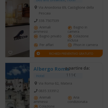
Via Ansedonia 69, Castiglione della
Pescaia
338 7507539
Animali
Bagno in
ammessi
camera
Bagno privato
Colazione
inclusa
Per affari
Phon in camera
RICHIEDI PREVENTIVO GRATUITO
a partire da:
Albergo Roma
111€
Hotel
Via Roma 62, Matera
0835 333912
Animali
Aria
ammessi
condizionata
Colazione