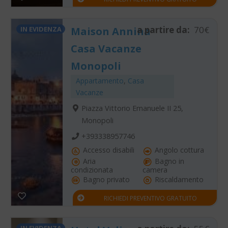
a partire da:
70€
IN EVIDENZA
Maison Annina
Casa Vacanze
Monopoli
Appartamento
,
Casa
Vacanze
Piazza Vittorio Emanuele II 25,
Monopoli
+393338957746
Accesso disabili
Angolo cottura
Aria
Bagno in
condizionata
camera
Bagno privato
Riscaldamento
RICHIEDI PREVENTIVO GRATUITO
IN EVIDENZA