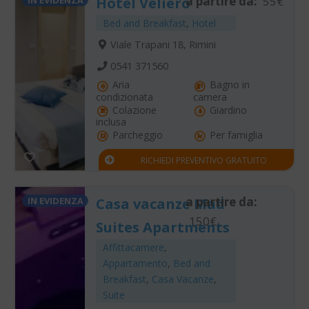
a partire da:
55€
Hotel Veliero
Bed and Breakfast
,
Hotel
Viale Trapani 18, Rimini
0541 371560
Aria
Bagno in
condizionata
camera
Colazione
Giardino
inclusa
Parcheggio
Per famiglia
RICHIEDI PREVENTIVO GRATUITO
a partire da:
IN EVIDENZA
Casa vacanze Mad
150€
Suites Apartments
Affittacamere
,
Appartamento
,
Bed and
Breakfast
,
Casa Vacanze
,
Suite