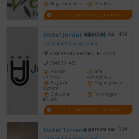
Fuga romantica
Giardino
RICHIEDI PREVENTIVO GRATUITO
a partire da:
40€
Hotel Junior Rimini
Bed and Breakfast
,
Hotel
Viale Renato Parisano 40, Rimini
0541 391462
Animali
Aria
ammessi
condizionata
Bagno in
Bagno privato
camera
Colazione
Parcheggio
inclusa
RICHIEDI PREVENTIVO GRATUITO
a partire da:
58€
Hotel Tirreno
Bed and Breakfast
,
Hotel