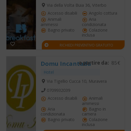
Via della Volta Buia 36, Viterbo
Accesso disabili
Angolo cottura
Animali
Aria
ammessi
condizionata
Bagno privato
Colazione
inclusa
RICHIEDI PREVENTIVO GRATUITO
a partire da:
85€
Domu Incantada
Hotel
Via Tigellio Cucca 10, Muravera
0709932039
Accesso disabili
Animali
ammessi
Aria
Bagno in
condizionata
camera
Bagno privato
Colazione
inclusa