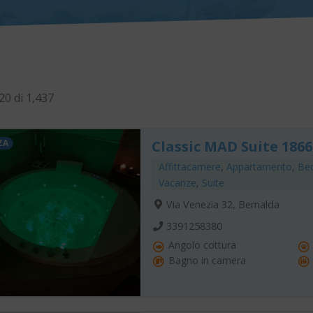
20 di 1,437
ZA
Classic MAD Suite 1866
Affittacamere
,
Appartamento
,
Bed
Vacanze
,
Suite
Via Venezia 32, Bernalda
3391258380
Angolo cottura
Bagno in camera