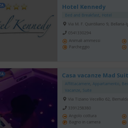
ZA
Hotel Kennedy
Bed and Breakfast
,
Hotel
Via M. F. Quintiliano 9, Bellaria
0541330294
Animali ammessi
Parcheggio
ZA
Casa vacanze Mad Sui
Affittacamere
,
Appartamento
,
Bed
Vacanze
,
Suite
Via Tiziano Vecellio 62, Bernald
3391258380
Angolo cottura
Bagno in camera