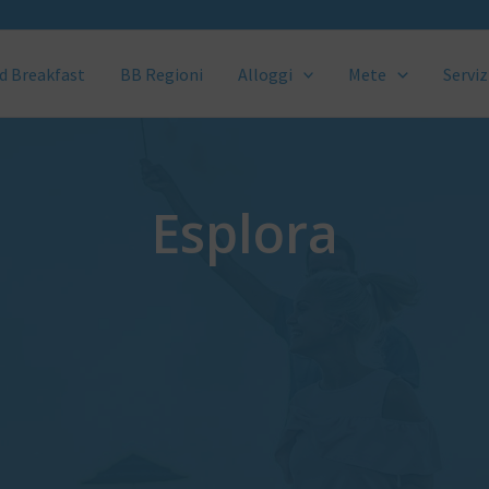
d Breakfast
BB Regioni
Alloggi
Mete
Serviz
Esplora