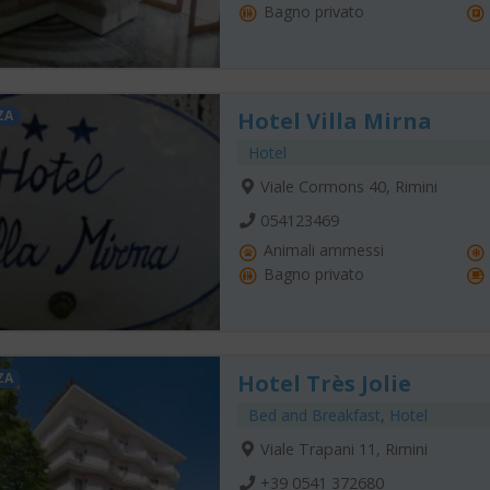
Bagno privato
ZA
Hotel Villa Mirna
Hotel
Viale Cormons 40, Rimini
054123469
Animali ammessi
Bagno privato
ZA
Hotel Très Jolie
Bed and Breakfast
,
Hotel
Viale Trapani 11, Rimini
+39 0541 372680