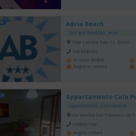
ZA
Adria Beach
Bed and Breakfast
,
Hotel
Viale Lazzaro Papi 13, Rimini
328 8940703
Accesso disabili
Bagno in camera
ZA
Appartamento Cala P
Appartamento
,
Casa Vacanze
Via Vecchia San Francesco da P
3338957746
Angolo cottura