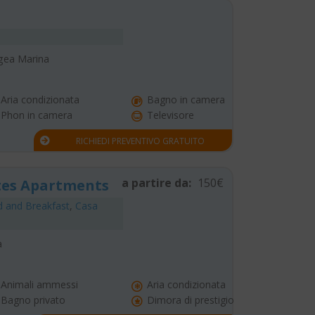
-Igea Marina
Aria condizionata
Bagno in camera
Phon in camera
Televisore
RICHIEDI PREVENTIVO GRATUITO
a partire da:
150€
tes Apartments
 and Breakfast
,
Casa
a
Animali ammessi
Aria condizionata
Bagno privato
Dimora di prestigio