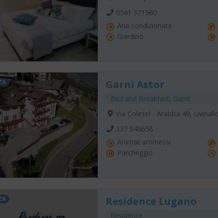
0541 371560
Aria condizionata
Giardino
ZA
Garnì Astor
Bed and Breakfast
,
Garnì
Via Colesel - Arabba 49, Livinal
337 848658
Animali ammessi
Parcheggio
ZA
Residence Lugano
Residence