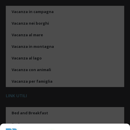
Vacanza in campagna
Vacanza nei borghi
Vacanza al mare
Vacanza in montagna
Vacanza al lago
Vacanza con animali
Vacanza per famiglia
LINK UTILI
Bed and Breakfast
Esplora