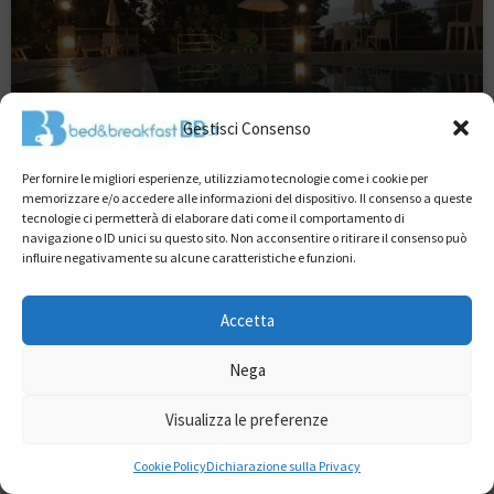
Gestisci Consenso
Per fornire le migliori esperienze, utilizziamo tecnologie come i cookie per
memorizzare e/o accedere alle informazioni del dispositivo. Il consenso a queste
tecnologie ci permetterà di elaborare dati come il comportamento di
Masseria Romanelli Noya Monopoli
navigazione o ID unici su questo sito. Non acconsentire o ritirare il consenso può
influire negativamente su alcune caratteristiche e funzioni.
Masseria Romanelli Noya è una suggestiva dimora di
campagna situata nelle tranquille campagne di Monopoli,
Accetta
immersa in un paesaggio rurale tipico della Murgia costiera e
Nega
LEGGI TUTTO »
Visualizza le preferenze
Cookie Policy
Dichiarazione sulla Privacy