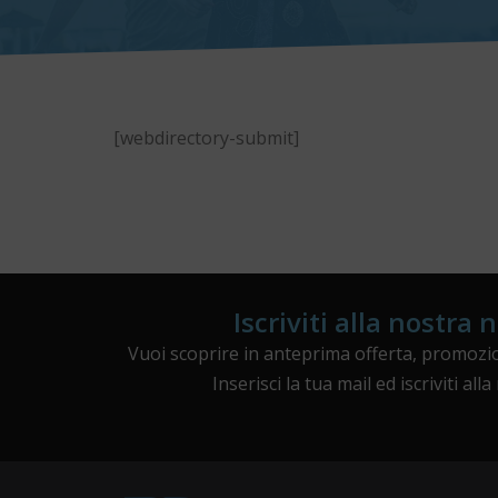
[webdirectory-submit]
Iscriviti alla nostra 
Vuoi scoprire in anteprima offerta, promozio
Inserisci la tua mail ed iscriviti all