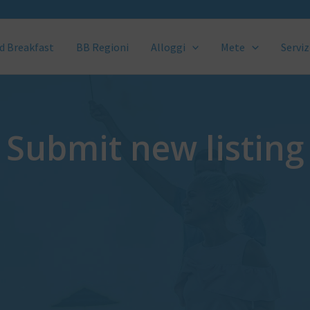
d Breakfast
BB Regioni
Alloggi
Mete
Serviz
Submit new listing