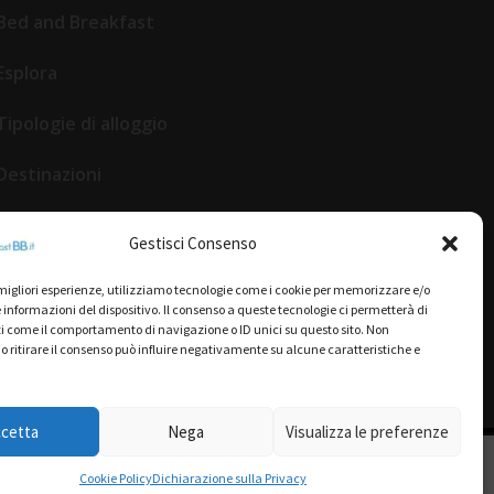
Bed and Breakfast
Esplora
Tipologie di alloggio
Destinazioni
Il mio account
Gestisci Consenso
Gestione Scheda
e migliori esperienze, utilizziamo tecnologie come i cookie per memorizzare e/o
 informazioni del dispositivo. Il consenso a queste tecnologie ci permetterà di
Aggiungi Struttura
i come il comportamento di navigazione o ID unici su questo sito. Non
o ritirare il consenso può influire negativamente su alcune caratteristiche e
ccetta
Nega
Visualizza le preferenze
uzione parziale o totale.
lla Privacy
e
Cookie Policy
Cookie Policy
Dichiarazione sulla Privacy