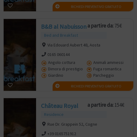
RICHIEDI PREVENTIVO GRATUITO
a partire da:
75€
B&B al Nabuisson
Bed and Breakfast
Via Edouard Aubert 48, Aosta
0165 060144
Angolo cottura
Animali ammessi
Dimora di prestigio
Fuga romantica
Giardino
Parcheggio
RICHIEDI PREVENTIVO GRATUITO
a partire da:
154€
Château Royal
Residence
Rue Dr. Grappein 52, Cogne
+39 0165751912