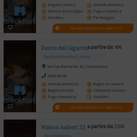
Angolo cottura
Animali ammessi
Dimora di prestigio
Fuga romantica
Giardino
Parcheggio
RICHIEDI PREVENTIVO GRATUITO
a partire da:
49€
Dente del Gigante
Bed and Breakfast
,
Hotel
Via San Bernardo 42, Courmayeur
1650.45.00
Animali ammessi
Bagno in camera
Bagno privato
Colazione inclusa
Fuga romantica
Giardino
RICHIEDI PREVENTIVO GRATUITO
a partire da:
120€
Maison Aubert 33
Appartamento