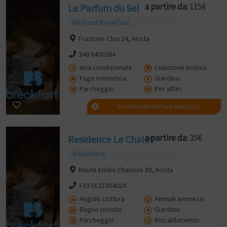
a partire da:
115€
Le Parfum du Sel
Bed and Breakfast
Frazione Clou 24, Aosta
348 6406384
Aria condizionata
Colazione inclusa
Fuga romantica
Giardino
Parcheggio
Per affari
RICHIEDI PREVENTIVO GRATUITO
a partire da:
35€
Residence Le Chalet
Residence
Route Emilio Chanoux 39, Aosta
+39 0125304024​
Angolo cottura
Animali ammessi
Bagno privato
Giardino
Parcheggio
Riscaldamento