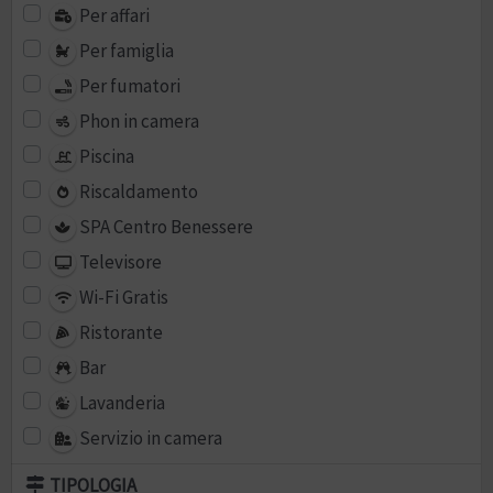
Per affari
Per famiglia
Per fumatori
Phon in camera
Piscina
Riscaldamento
SPA Centro Benessere
Televisore
Wi-Fi Gratis
Ristorante
Bar
Lavanderia
Servizio in camera
TIPOLOGIA