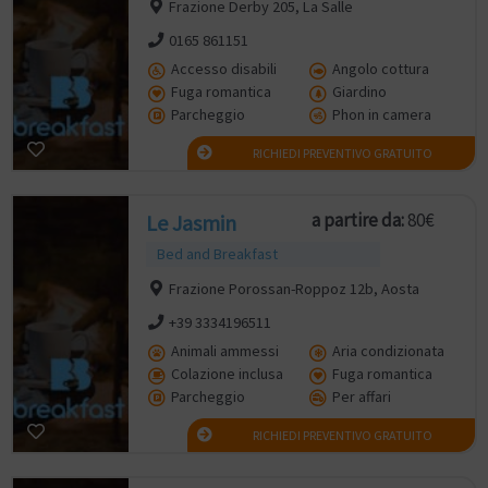
Frazione Derby 205, La Salle
0165 861151
Accesso disabili
Angolo cottura
Fuga romantica
Giardino
Parcheggio
Phon in camera
RICHIEDI PREVENTIVO GRATUITO
a partire da:
80€
Le Jasmin
Bed and Breakfast
Frazione Porossan-Roppoz 12b, Aosta
+39 3334196511
Animali ammessi
Aria condizionata
Colazione inclusa
Fuga romantica
Parcheggio
Per affari
RICHIEDI PREVENTIVO GRATUITO