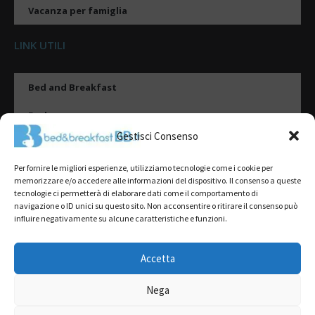
Vacanza per famiglia
LINK UTILI
Bed and Breakfast
Esplora
Gestisci Consenso
Tipologie di alloggio
Per fornire le migliori esperienze, utilizziamo tecnologie come i cookie per
Destinazioni
memorizzare e/o accedere alle informazioni del dispositivo. Il consenso a queste
tecnologie ci permetterà di elaborare dati come il comportamento di
Il mio account
navigazione o ID unici su questo sito. Non acconsentire o ritirare il consenso può
influire negativamente su alcune caratteristiche e funzioni.
Gestione Scheda
Aggiungi Struttura
Accetta
Nega
2022@ All Rights Reserved | Tutti i contenuti ed i diritti sono riservati, è
severamente vietata la riproduzione parziale o totale.