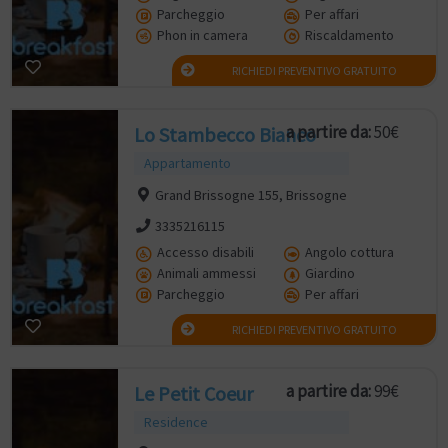
Parcheggio
Per affari
Phon in camera
Riscaldamento
RICHIEDI PREVENTIVO GRATUITO
a partire da:
50€
Lo Stambecco Bianco
Appartamento
Grand Brissogne 155, Brissogne
3335216115
Accesso disabili
Angolo cottura
Animali ammessi
Giardino
Parcheggio
Per affari
RICHIEDI PREVENTIVO GRATUITO
a partire da:
99€
Le Petit Coeur
Residence