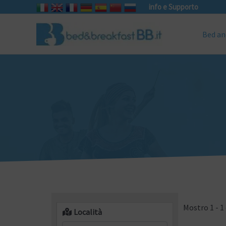
info e Supporto
Bed an
Mostro 1 - 1 
Località