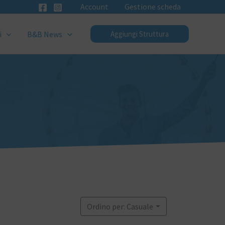
Account
Gestione scheda
i
B&B News
Aggiungi Struttura
Ordino per: Casuale