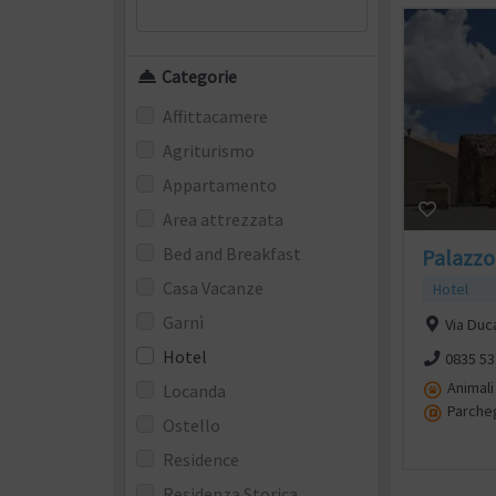
Categorie
Affittacamere
Agriturismo
Appartamento
Area attrezzata
Bed and Breakfast
Palazzo
Casa Vacanze
Hotel
Garnì
Via Duca
Hotel
0835 5
Animal
Locanda
Parche
Ostello
Residence
Residenza Storica