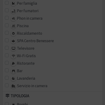
Per famiglia
Per fumatori
Phon in camera
Piscina
Riscaldamento
SPA Centro Benessere
Televisore
Wi-Fi Gratis
Ristorante
Bar
Lavanderia
Servizio in camera
TIPOLOGIA
Borghi