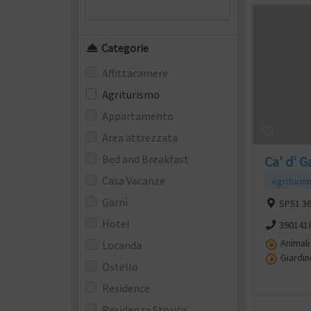
Categorie
Affittacamere
Agriturismo
Appartamento
Area attrezzata
Bed and Breakfast
Ca' d' G
Casa Vacanze
Agrituri
Garnì
SP51 36
Hotel
390141
Animal
Locanda
Giardin
Ostello
Residence
Residenza Storica