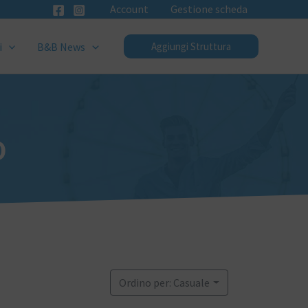
Account
Gestione scheda
i
B&B News
Aggiungi Struttura
o
Ordino per: Casuale