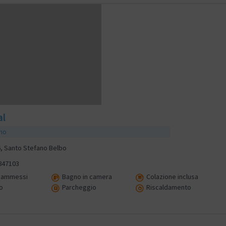
al
smo
, Santo Stefano Belbo
847103
i ammessi
Bagno in camera
Colazione inclusa
o
Parcheggio
Riscaldamento