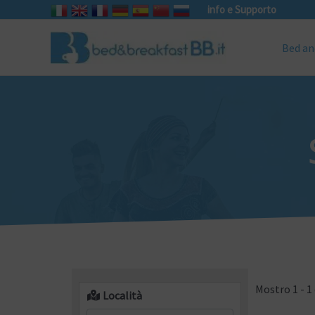
info e Supporto
Bed an
Mostro 1 - 1 
Località