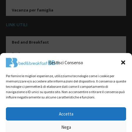
Vacanza per famiglia
LINK UTILI
Bed and Breakfast
Esplora
Gestisci Consenso
Tipologie di alloggio
Per fornire le migliori esperienze, utilizziamo tecnologie come i cookie per
Destinazioni
memorizzare e/o accedere alle informazioni del dispositivo. Il consenso a queste
tecnologie ci permetterà di elaborare dati come il comportamento di
Il mio account
navigazione o ID unici su questo sito. Non acconsentire o ritirare il consenso può
influire negativamente su alcune caratteristiche e funzioni.
Gestione Scheda
Aggiungi Struttura
Accetta
Nega
2022@ All Rights Reserved | Tutti i contenuti ed i diritti sono riservati, è