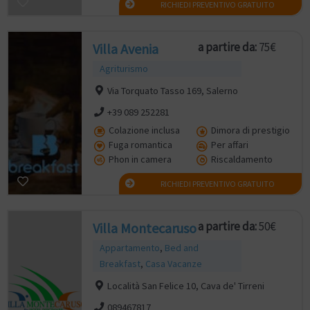
RICHIEDI PREVENTIVO GRATUITO
a partire da:
75€
Villa Avenia
Agriturismo
Via Torquato Tasso 169, Salerno
+39 089 252281
Colazione inclusa
Dimora di prestigio
Fuga romantica
Per affari
Phon in camera
Riscaldamento
RICHIEDI PREVENTIVO GRATUITO
a partire da:
50€
Villa Montecaruso
Appartamento
,
Bed and
Breakfast
,
Casa Vacanze
Località San Felice 10, Cava de' Tirreni
089467817