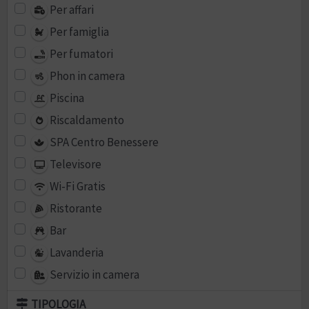
Per affari
Per famiglia
Per fumatori
Phon in camera
Piscina
Riscaldamento
SPA Centro Benessere
Televisore
Wi-Fi Gratis
Ristorante
Bar
Lavanderia
Servizio in camera
TIPOLOGIA