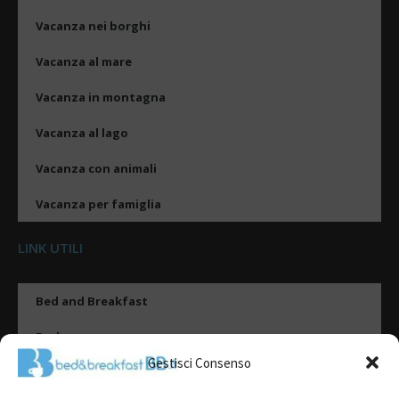
Vacanza nei borghi
Vacanza al mare
Vacanza in montagna
Vacanza al lago
Vacanza con animali
Vacanza per famiglia
LINK UTILI
Bed and Breakfast
Esplora
Gestisci Consenso
Tipologie di alloggio