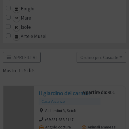
Borghi
Mare
Isole
Arte e Musei
APRI FILTRI
Ordino per: Casuale
Mostro 1 - 5 di 5
a partire da:
90€
Il giardino dei carrubi
Casa Vacanze
Via Lentini 3, Scicli
+39 331 638 2147
Angolo cottura
Animali ammessi