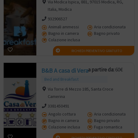
Via Modica Ispica, 881, 97015 Modica, RG,
Italia, Modica
932906527
Animali ammessi
Aria condizionata
Bagno in camera
Bagno privato
Colazione inclusa
RICHIEDI PREVENTIVO GRATUITO
a partire da:
60€
B&B A casa di Vera
Bed and Breakfast
Via Torre di Mezzo 185, Santa Croce
Camerina
3381450491
Angolo cottura
Aria condizionata
Bagno in camera
Bagno privato
Colazione inclusa
Fuga romantica
RICHIEDI PREVENTIVO GRATUITO