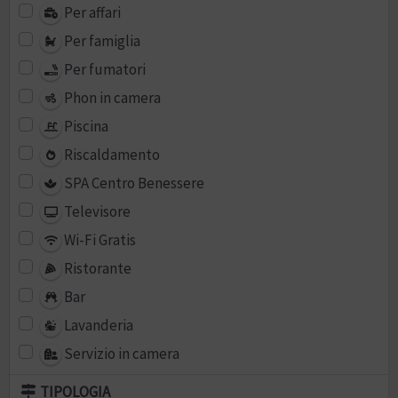
Per affari
Per famiglia
Per fumatori
Phon in camera
Piscina
Riscaldamento
SPA Centro Benessere
Televisore
Wi-Fi Gratis
Ristorante
Bar
Lavanderia
Servizio in camera
TIPOLOGIA