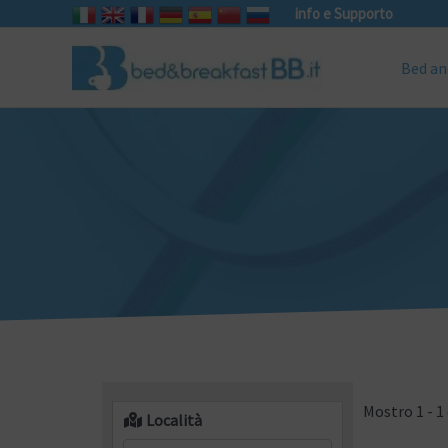
info e Supporto
Bed an
Mostro 1 - 1 
Località