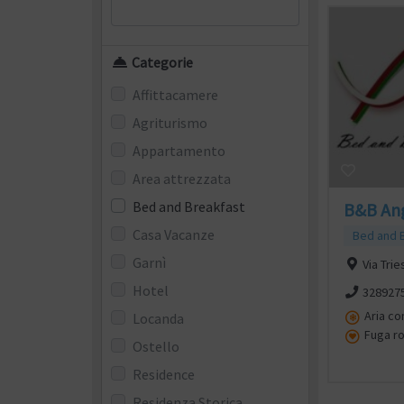
Categorie
Affittacamere
Agriturismo
Appartamento
Area attrezzata
Bed and Breakfast
B&B Ang
Casa Vacanze
Bed and 
Garnì
Via Trie
Hotel
328927
Aria co
Locanda
Fuga r
Ostello
Residence
Residenza Storica