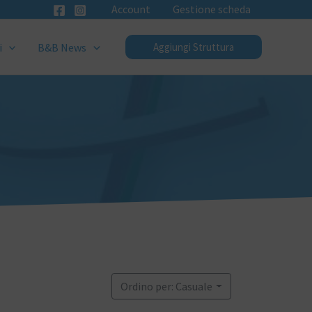
Account
Gestione scheda
i
B&B News
Aggiungi Struttura
Ordino per: Casuale