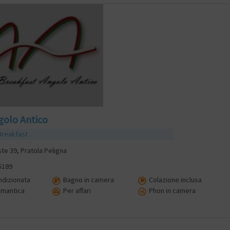
olo Antico
Breakfast
ste 39, Pratola Peligna
5189
ndizionata
Bagno in camera
Colazione inclusa
omantica
Per affari
Phon in camera