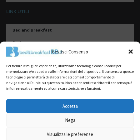
LINK UTILI
Bed and Breakfast
Esplora
Gestisci Consenso
Tipologie di alloggio
Per fornire le migliori esperienze, utilizziamo tecnologie come i cookie per
Destinazioni
memorizzare e/o accedere alle informazioni del dispositivo. Il consenso a queste
tecnologie ci permetterà di elaborare dati come il comportamento di
Il mio account
navigazione o ID unici su questo sito. Non acconsentire o ritirare il consenso può
influire negativamente su alcune caratteristiche e funzioni.
Gestione Scheda
Aggiungi Struttura
Accetta
Nega
2022@ All Rights Reserved | Tutti i contenuti ed i diritti sono riservati, è
severamente vietata la riproduzione parziale o totale.
Visualizza le preferenze
L’accesso o l’utilizzo di questo sito è subordinato all’accettazione dei