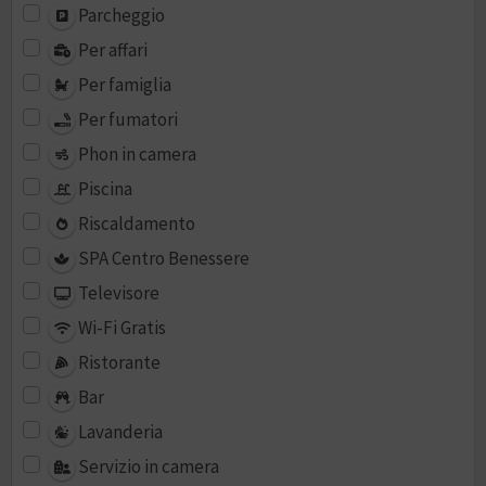
Parcheggio
Per affari
Per famiglia
Per fumatori
Phon in camera
Piscina
Riscaldamento
SPA Centro Benessere
Televisore
Wi-Fi Gratis
Ristorante
Bar
Lavanderia
Servizio in camera