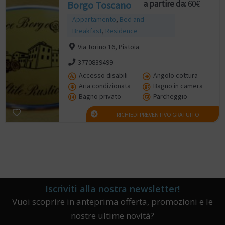
a partire da:
60€
Borgo Toscano
Appartamento
,
Bed and
Breakfast
,
Residence
Via Torino 16, Pistoia
3770839499
Accesso disabili
Angolo cottura
Aria condizionata
Bagno in camera
Bagno privato
Parcheggio
RICHIEDI PREVENTIVO GRATUITO
Iscriviti alla nostra newsletter!
Vuoi scoprire in anteprima offerta, promozioni e le
nostre ultime novità?