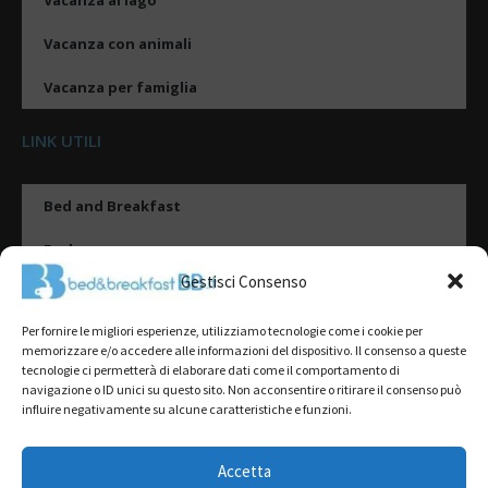
Vacanza al lago
Vacanza con animali
Vacanza per famiglia
LINK UTILI
Bed and Breakfast
Esplora
Gestisci Consenso
Tipologie di alloggio
Per fornire le migliori esperienze, utilizziamo tecnologie come i cookie per
Destinazioni
memorizzare e/o accedere alle informazioni del dispositivo. Il consenso a queste
tecnologie ci permetterà di elaborare dati come il comportamento di
Il mio account
navigazione o ID unici su questo sito. Non acconsentire o ritirare il consenso può
influire negativamente su alcune caratteristiche e funzioni.
Gestione Scheda
Aggiungi Struttura
Accetta