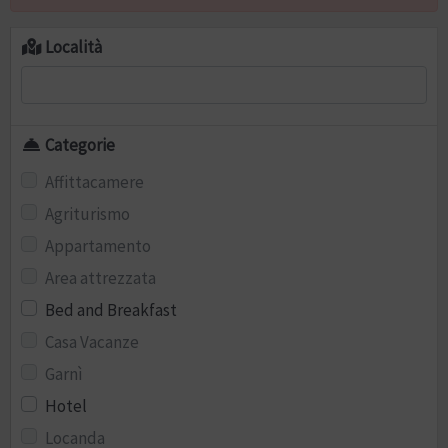
Località
Categorie
Affittacamere
Agriturismo
Appartamento
Area attrezzata
Bed and Breakfast
Casa Vacanze
Garnì
Hotel
Locanda