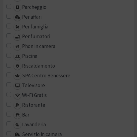
Parcheggio
Per affari
Per famiglia
Per fumatori
Phon in camera
Piscina
Riscaldamento
SPA Centro Benessere
Televisore
Wi-Fi Gratis
Ristorante
Bar
Lavanderia
Servizio in camera