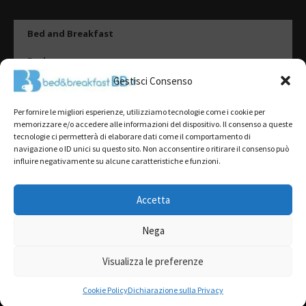
Bed and Breakfast
Esplora
Gestisci Consenso
Tipologie di alloggio
Per fornire le migliori esperienze, utilizziamo tecnologie come i cookie per
Destinazioni
memorizzare e/o accedere alle informazioni del dispositivo. Il consenso a queste
tecnologie ci permetterà di elaborare dati come il comportamento di
Il mio account
navigazione o ID unici su questo sito. Non acconsentire o ritirare il consenso può
influire negativamente su alcune caratteristiche e funzioni.
Gestione Scheda
Aggiungi Struttura
Accetta
Nega
2022@ All Rights Reserved | Tutti i contenuti ed i diritti sono riservati, è
severamente vietata la riproduzione parziale o totale.
Visualizza le preferenze
L’accesso o l’utilizzo di questo sito è subordinato all’accettazione dei
Termini del servizio
,
Informativa sulla Privacy
e
Cookie Policy
Cookie Policy
Dichiarazione sulla Privacy