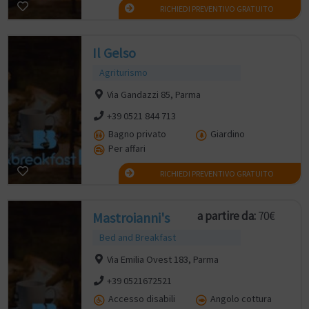
RICHIEDI PREVENTIVO GRATUITO
Il Gelso
Agriturismo
Via Gandazzi 85, Parma
+39 0521 844 713
Bagno privato
Giardino
Per affari
RICHIEDI PREVENTIVO GRATUITO
a partire da:
70€
Mastroianni's
Bed and Breakfast
Via Emilia Ovest 183, Parma
+39 0521672521
Accesso disabili
Angolo cottura