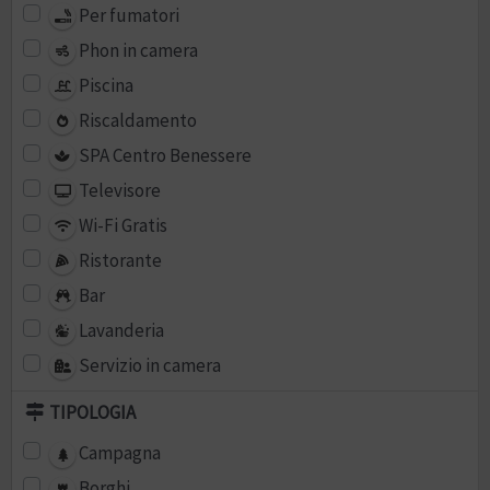
Per fumatori
Phon in camera
Piscina
Riscaldamento
SPA Centro Benessere
Televisore
Wi-Fi Gratis
Ristorante
Bar
Lavanderia
Servizio in camera
TIPOLOGIA
Campagna
Borghi