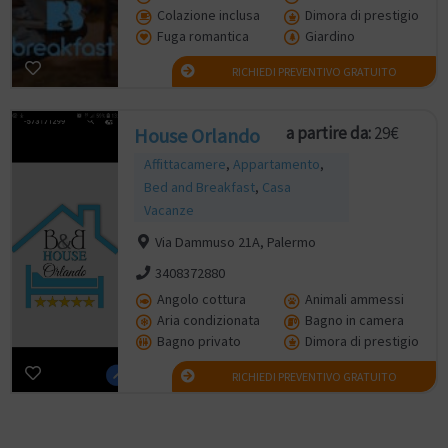
Colazione inclusa
Dimora di prestigio
Fuga romantica
Giardino
RICHIEDI PREVENTIVO GRATUITO
a partire da:
29€
House Orlando
Affittacamere
,
Appartamento
,
Bed and Breakfast
,
Casa
Vacanze
Via Dammuso 21A, Palermo
3408372880
Angolo cottura
Animali ammessi
Aria condizionata
Bagno in camera
Bagno privato
Dimora di prestigio
RICHIEDI PREVENTIVO GRATUITO