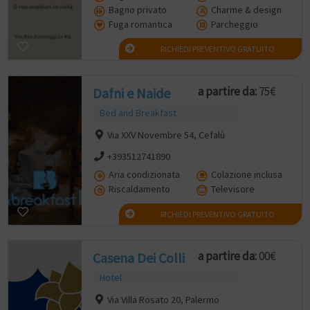
Bagno privato
Charme & design
Fuga romantica
Parcheggio
RICHIEDI PREVENTIVO GRATUITO
a partire da:
75€
Dafni e Naide
Bed and Breakfast
Via XXV Novembre 54, Cefalù
+393512741890
Aria condizionata
Colazione inclusa
Riscaldamento
Televisore
RICHIEDI PREVENTIVO GRATUITO
a partire da:
00€
Casena Dei Colli
Hotel
Via Villa Rosato 20, Palermo