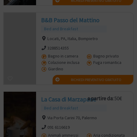
RICHIEDI PREVENTIVO GRATUITO
B&B Passo del Mattino
Bed and Breakfast
Locati, PA, Italia, Bompietro
3288514355
Bagno in camera
Bagno privato
Colazione inclusa
Fuga romantica
Giardino
RICHIEDI PREVENTIVO GRATUITO
a partire da:
50€
La Casa di Marzapane
Bed and Breakfast
Via Porta Carini 70, Palermo
091 6116619
Animali ammessi
Aria condizionata