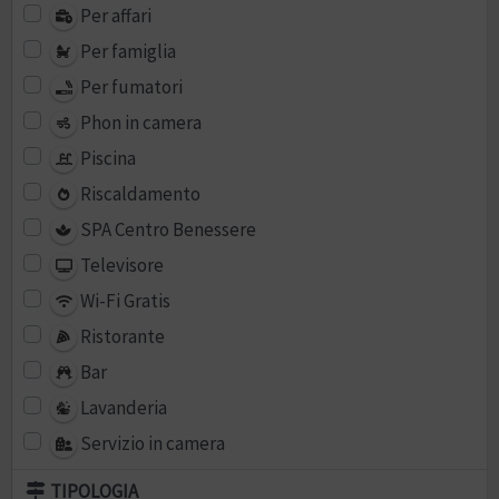
Per affari
Per famiglia
Per fumatori
Phon in camera
Piscina
Riscaldamento
SPA Centro Benessere
Televisore
Wi-Fi Gratis
Ristorante
Bar
Lavanderia
Servizio in camera
TIPOLOGIA