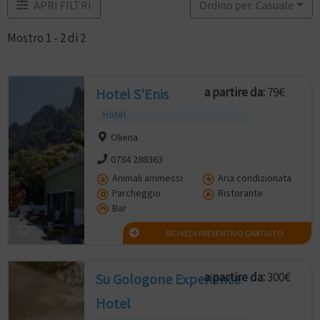
APRI FILTRI
Ordino per: Casuale
Mostro 1 - 2 di 2
a partire da:
79€
Hotel S'Enis
Hotel
Oliena
0784 288363
Animali ammessi
Aria condizionata
Parcheggio
Ristorante
Bar
RICHIEDI PREVENTIVO GRATUITO
a partire da:
300€
Su Gologone Experience
Hotel