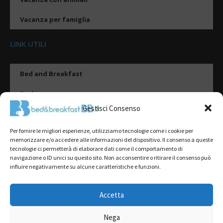
Vacanza per famiglia
LINK UTILI
Bed and Breakfast
Esplora
Gestisci Consenso
Tipologie di alloggio
Per fornire le migliori esperienze, utilizziamo tecnologie come i cookie per
Destinazioni
memorizzare e/o accedere alle informazioni del dispositivo. Il consenso a queste
tecnologie ci permetterà di elaborare dati come il comportamento di
Il mio account
navigazione o ID unici su questo sito. Non acconsentire o ritirare il consenso può
influire negativamente su alcune caratteristiche e funzioni.
Gestione Scheda
Aggiungi Struttura
Accetta
Nega
2022@ All Rights Reserved | Tutti i contenuti ed i diritti sono riservati, è