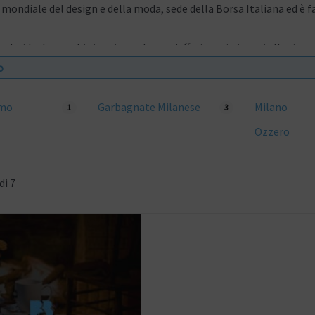
 mondiale del design e della moda, sede della Borsa Italiana ed è fa
eta ideale per chi viaggia per lavoro/affari, per i giovani alla rice
 numerosi monumenti che inneggiano sulla città; primo tra tutti il 
o
ieno centro, poi il convento di Santa Maria delle Grazie (al cui inte
Vinci).
imo
Garbagnate Milanese
Milano
1
3
Ozzero
di 7