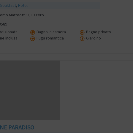
Breakfast
,
Hotel
como Matteotti 9, Ozzero
3589
ndizionata
Bagno in camera
Bagno privato
ne inclusa
Fuga romantica
Giardino
NE PARADISO