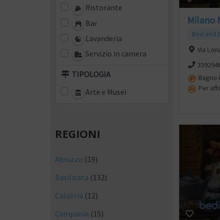
Ristorante
Milano 
Bar
Bed and 
Lavanderia
Via Lon
Servizio in camera
339294
TIPOLOGIA
Bagno 
Per affa
Arte e Musei
REGIONI
Abruzzo
(19)
Basilicata
(132)
Calabria
(12)
Campania
(15)