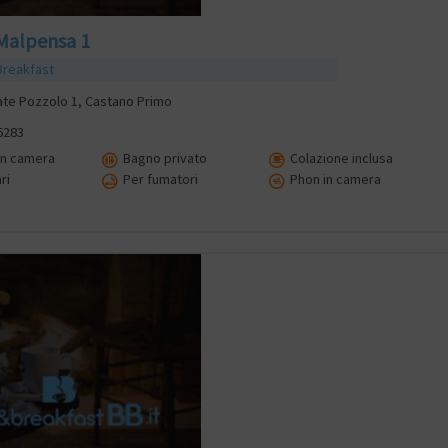
Malpensa 1
Breakfast
ate Pozzolo 1, Castano Primo
6283
in camera
Bagno privato
Colazione inclusa
ri
Per fumatori
Phon in camera