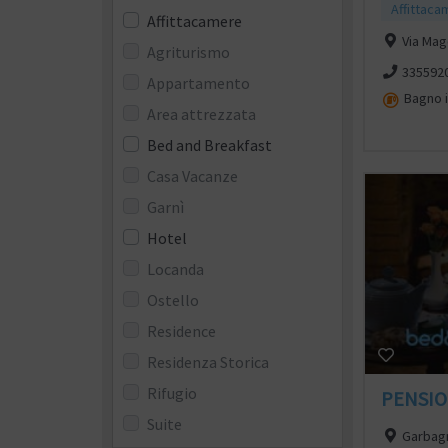
Affittaca
Affittacamere
Via Mag
Agriturismo
335592
Appartamento
Bagno 
Area attrezzata
Bed and Breakfast
Casa Vacanze
Garnì
Hotel
Locanda
Ostello
Residence
Residenza Storica
Rifugio
PENSIO
Suite
Garbagn