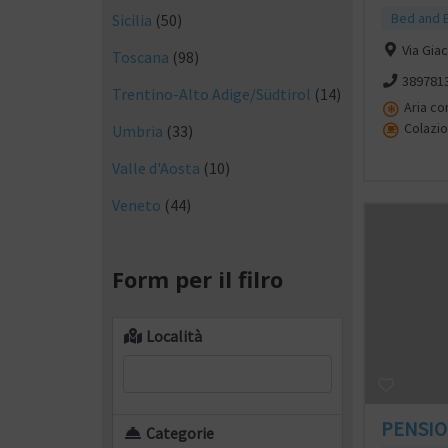
Bed and 
Sicilia
(50)
Via Gia
Toscana
(98)
389781
Trentino-Alto Adige/Südtirol
(14)
Aria co
Colazio
Umbria
(33)
Valle d'Aosta
(10)
Veneto
(44)
Form per il filro
Località
PENSIO
Categorie