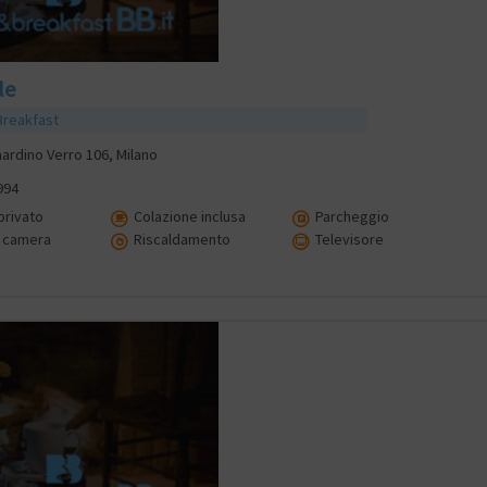
le
Breakfast
nardino Verro 106, Milano
994
rivato
Colazione inclusa
Parcheggio
 camera
Riscaldamento
Televisore