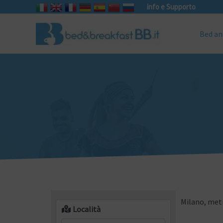
info e Supporto
Bed an
Milano, metr
Località