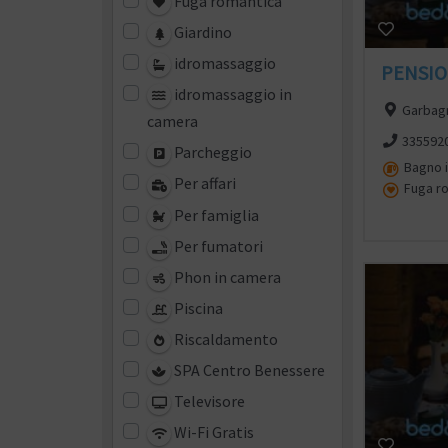
Fuga romantica
Giardino
idromassaggio
PENSIO
idromassaggio in
Garbagn
camera
335592
Parcheggio
Bagno 
Per affari
Fuga r
Per famiglia
Per fumatori
Phon in camera
Piscina
Riscaldamento
SPA Centro Benessere
Televisore
Wi-Fi Gratis