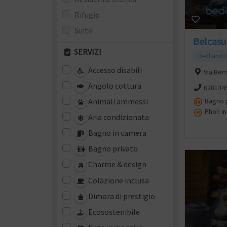
Rifugio
Suite
Belcasu
SERVIZI
Bed and 
Accesso disabili
Via Ber
Angolo cottura
028134
Animali ammessi
Bagno p
Phon in
Aria condizionata
Bagno in camera
Bagno privato
Charme & design
Colazione inclusa
Dimora di prestigio
Ecosostenibile