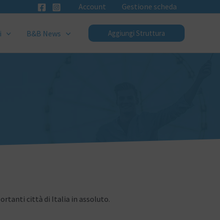
Account
Gestione scheda
i
B&B News
Aggiungi Struttura
tanti città di Italia in assoluto.