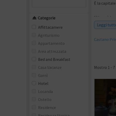
È la capitale
Milano è la m
Categorie
arte visti i
Leggi tutt
Affittacamere
situata in p
Agriturismo
Leonardo da 
Castano Pr
Appartamento
Area attrezzata
Bed and Breakfast
Casa Vacanze
Mostro 1 - 7 
Garnì
Hotel
Locanda
Ostello
Residence
Residenza Storica