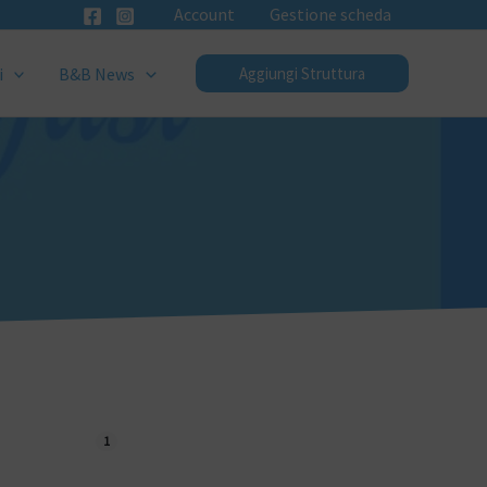
Account
Gestione scheda
i
B&B News
Aggiungi Struttura
1