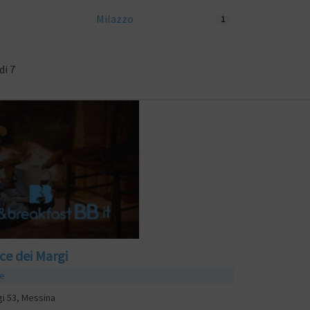
Milazzo
1
di 7
ce dei Margi
e
gi 53, Messina