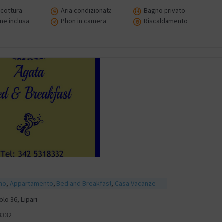
cottura
Aria condizionata
Bagno privato
ne inclusa
Phon in camera
Riscaldamento
smo
,
Appartamento
,
Bed and Breakfast
,
Casa Vacanze
olo 36, Lipari
8332