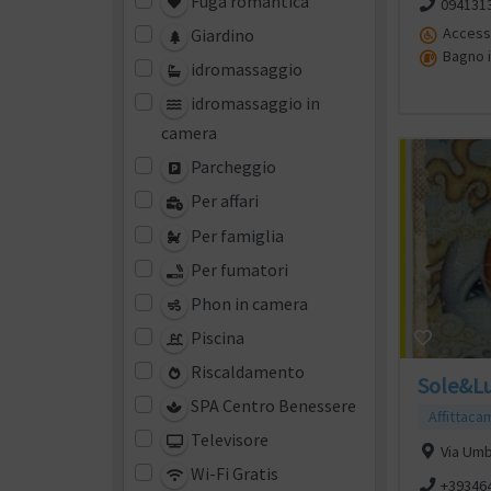
Fuga romantica
0941313
Accesso
Giardino
Bagno 
idromassaggio
idromassaggio in
camera
Parcheggio
Per affari
Per famiglia
Per fumatori
Phon in camera
Piscina
Riscaldamento
Sole&L
SPA Centro Benessere
Affittaca
Televisore
Via Umb
Wi-Fi Gratis
+39346