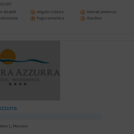
321307
 disabili
Angolo cottura
Animali ammessi
ndizionata
Fuga romantica
Giardino
Azzurra
 Mare 1, Messina