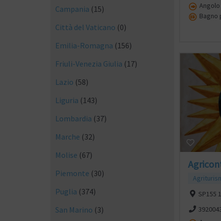
Angolo 
Campania
(15)
Bagno p
Città del Vaticano
(0)
Emilia-Romagna
(156)
Friuli-Venezia Giulia
(17)
Lazio
(58)
Liguria
(143)
Lombardia
(37)
Marche
(32)
Molise
(67)
Agricon
Piemonte
(30)
Agrituri
Puglia
(374)
SP155 1
San Marino
(3)
392004