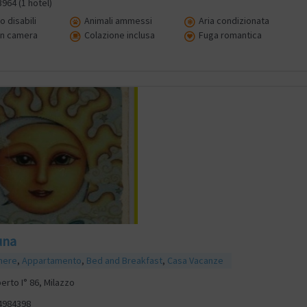
964 (1 hotel)
 disabili
Animali ammessi
Aria condizionata
in camera
Colazione inclusa
Fuga romantica
una
mere
,
Appartamento
,
Bed and Breakfast
,
Casa Vacanze
erto I° 86, Milazzo
4984398