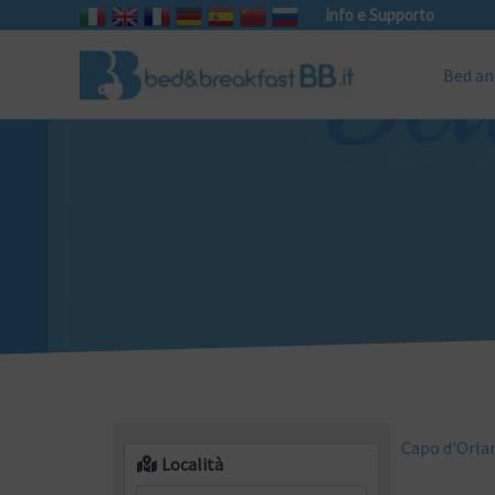
info e Supporto
Bed an
Capo d'Orla
Località