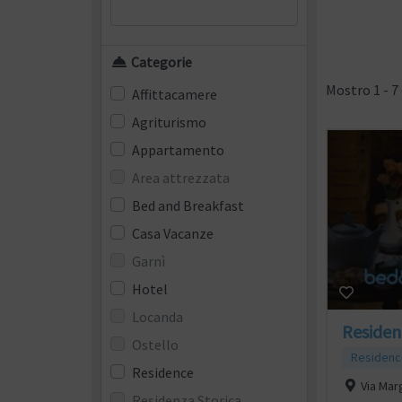
Categorie
Mostro 1 - 7 
Affittacamere
Agriturismo
Appartamento
Area attrezzata
Bed and Breakfast
Casa Vacanze
Garnì
Hotel
Locanda
Residen
Ostello
Residenc
Residence
Via Mar
Residenza Storica