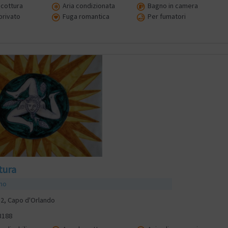
cottura
Aria condizionata
Bagno in camera
rivato
Fuga romantica
Per fumatori
tura
smo
2, Capo d'Orlando
3188