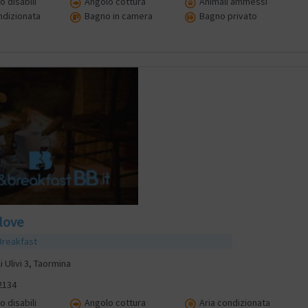
 disabili
Angolo cottura
Animali ammessi
ndizionata
Bagno in camera
Bagno privato
 love
Breakfast
i Ulivi 3, Taormina
2134
 disabili
Angolo cottura
Aria condizionata