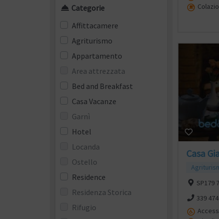
Colazio
Categorie
Affittacamere
Agriturismo
Appartamento
Area attrezzata
Bed and Breakfast
Casa Vacanze
Garnì
Hotel
Locanda
Casa Gia
Ostello
Agrituri
Residence
SP179 7
Residenza Storica
339 47
Rifugio
Accesso