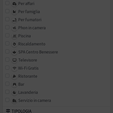
Per affari
Per famiglia
Per fumatori
Phon in camera
Piscina
Riscaldamento
SPA Centro Benessere
Televisore
Wi-Fi Gratis
Ristorante
Bar
Lavanderia
Servizio in camera
TIPOLOGIA