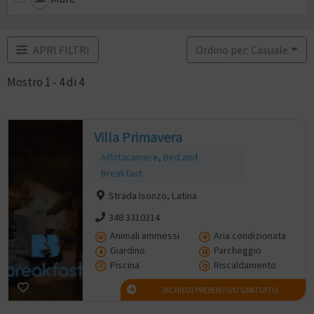
APRI FILTRI
Ordino per: Casuale
Mostro 1 - 4 di 4
Villa Primavera
Affittacamere
,
Bed and
Breakfast
Strada Isonzo, Latina
348 3310314
Animali ammessi
Aria condizionata
Giardino
Parcheggio
Piscina
Riscaldamento
RICHIEDI PREVENTIVO GRATUITO