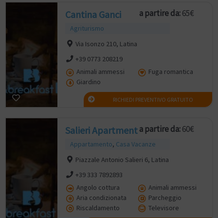
a partire da:
65€
Cantina Ganci
Agriturismo
Via Isonzo 210, Latina
+39 0773 208219
Animali ammessi
Fuga romantica
Giardino
RICHIEDI PREVENTIVO GRATUITO
a partire da:
60€
Salieri Apartment
Appartamento
,
Casa Vacanze
Piazzale Antonio Salieri 6, Latina
+39 333 7892893
Angolo cottura
Animali ammessi
Aria condizionata
Parcheggio
Riscaldamento
Televisore