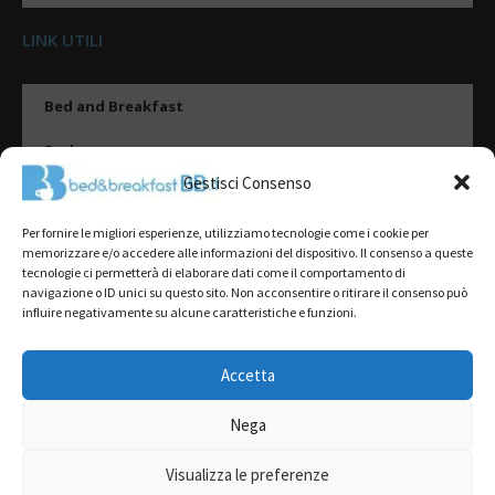
LINK UTILI
Bed and Breakfast
Esplora
Gestisci Consenso
Tipologie di alloggio
Per fornire le migliori esperienze, utilizziamo tecnologie come i cookie per
Destinazioni
memorizzare e/o accedere alle informazioni del dispositivo. Il consenso a queste
tecnologie ci permetterà di elaborare dati come il comportamento di
Il mio account
navigazione o ID unici su questo sito. Non acconsentire o ritirare il consenso può
influire negativamente su alcune caratteristiche e funzioni.
Gestione Scheda
Aggiungi Struttura
Accetta
Nega
2022@ All Rights Reserved | Tutti i contenuti ed i diritti sono riservati, è
severamente vietata la riproduzione parziale o totale.
Visualizza le preferenze
L’accesso o l’utilizzo di questo sito è subordinato all’accettazione dei