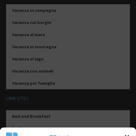
Vacanza in campagna
Vacanza nei borghi
Vacanza al mare
Vacanza in montagna
Vacanza al lago
Vacanza con animali
Vacanza per famiglia
LINK UTILI
Bed and Breakfast
Esplora