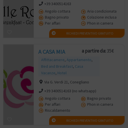
+39 3400514163
Angolo cottura
Aria condizionata
Bagno privato
Colazione inclusa
Per affari
Phon in camera
RICHIEDI PREVENTIVO GRATUITO
a partire da:
35€
A CASA MIA
Affittacamere
,
Appartamento
,
Bed and Breakfast
,
Casa
Vacanze
,
Hotel
Via G. Verdi 21, Conegliano
+39 3400514163 (no whatsapp)
Angolo cottura
Bagno privato
Per affari
Phon in camera
Riscaldamento
RICHIEDI PREVENTIVO GRATUITO