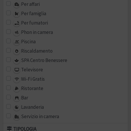
Per affari
Per famiglia
Per fumatori
Phon in camera
Piscina
Riscaldamento
SPA Centro Benessere
Televisore
Wi-Fi Gratis
Ristorante
Bar
Lavanderia
Servizio in camera
TIPOLOGIA