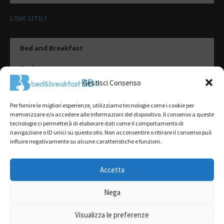
LINK UTILI
Bed and Breakfast
Esplora
Gestisci Consenso
Tipologie di alloggio
Per fornire le migliori esperienze, utilizziamo tecnologie come i cookie per
Destinazioni
memorizzare e/o accedere alle informazioni del dispositivo. Il consenso a queste
tecnologie ci permetterà di elaborare dati come il comportamento di
Il mio account
navigazione o ID unici su questo sito. Non acconsentire o ritirare il consenso può
influire negativamente su alcune caratteristiche e funzioni.
Gestione Scheda
Aggiungi Struttura
Accetta
Nega
2022@ All Rights Reserved | Tutti i contenuti ed i diritti sono riservati, è
severamente vietata la riproduzione parziale o totale.
Visualizza le preferenze
L’accesso o l’utilizzo di questo sito è subordinato all’accettazione dei