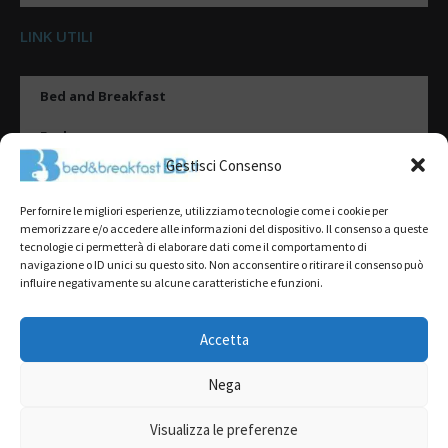
LINK UTILI
Bed and Breakfast
Esplora
Gestisci Consenso
Tipologie di alloggio
Per fornire le migliori esperienze, utilizziamo tecnologie come i cookie per
Destinazioni
memorizzare e/o accedere alle informazioni del dispositivo. Il consenso a queste
tecnologie ci permetterà di elaborare dati come il comportamento di
Il mio account
navigazione o ID unici su questo sito. Non acconsentire o ritirare il consenso può
influire negativamente su alcune caratteristiche e funzioni.
Gestione Scheda
Aggiungi Struttura
Accetta
Nega
2022@ All Rights Reserved | Tutti i contenuti ed i diritti sono riservati, è
severamente vietata la riproduzione parziale o totale.
Visualizza le preferenze
L’accesso o l’utilizzo di questo sito è subordinato all’accettazione dei