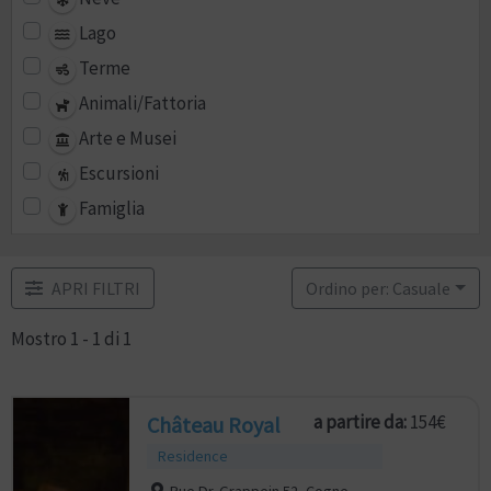
Lago
Terme
Animali/Fattoria
Arte e Musei
Escursioni
Famiglia
APRI FILTRI
Ordino per: Casuale
Mostro 1 - 1 di 1
a partire da:
154€
Château Royal
Residence
Rue Dr. Grappein 52, Cogne