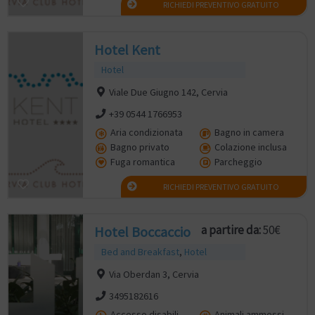
RICHIEDI PREVENTIVO GRATUITO
Hotel Kent
Hotel
Viale Due Giugno 142, Cervia
+39 0544 1766953
Aria condizionata
Bagno in camera
Bagno privato
Colazione inclusa
Fuga romantica
Parcheggio
RICHIEDI PREVENTIVO GRATUITO
a partire da:
50€
Hotel Boccaccio
Bed and Breakfast
,
Hotel
Via Oberdan 3, Cervia
3495182616
Accesso disabili
Animali ammessi