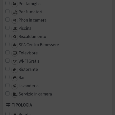
Per famiglia
Per fumatori
Phon in camera
Piscina
Riscaldamento
SPA Centro Benessere
Televisore
Wi-Fi Gratis
Ristorante
Bar
Lavanderia
Servizio in camera
TIPOLOGIA
Borghi