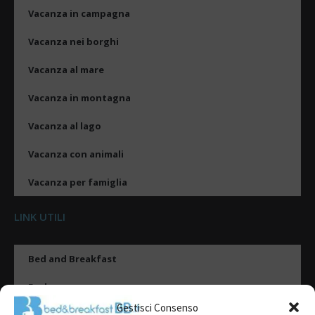
Vacanza in campagna
Vacanza nei borghi
Vacanza al mare
Vacanza in montagna
Vacanza al lago
Vacanza con animali
Vacanza per famiglia
LINK UTILI
Bed and Breakfast
Esplora
Gestisci Consenso
Tipologie di alloggio