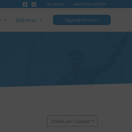
Account
Gestione scheda
i
B&B News
Aggiungi Struttura
Ordino per: Casuale