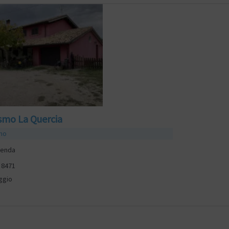
ismo La Quercia
smo
lenda
 8471
ggio