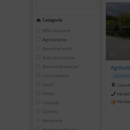
Categorie
Affittacamere
Agriturismo
Appartamento
Area attrezzata
Bed and Breakfast
Agritur
Casa Vacanze
Agrituri
Garnì
Casaca
Hotel
348 003
Parche
Locanda
Ostello
Residence
Residenza Storica