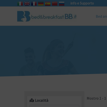
info e Supporto
Bed an
Mostro 1 - 1 
Località