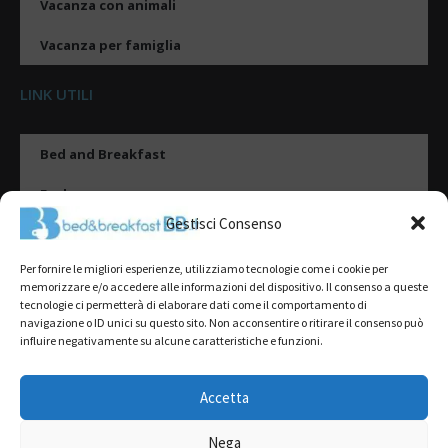
Vacanza con animali
Vacanza per famiglia
LINK UTILI
Bed and Breakfast
Esplora
Gestisci Consenso
Tipologie di alloggio
Per fornire le migliori esperienze, utilizziamo tecnologie come i cookie per
Destinazioni
memorizzare e/o accedere alle informazioni del dispositivo. Il consenso a queste
tecnologie ci permetterà di elaborare dati come il comportamento di
Il mio account
navigazione o ID unici su questo sito. Non acconsentire o ritirare il consenso può
influire negativamente su alcune caratteristiche e funzioni.
Gestione Scheda
Aggiungi Struttura
Accetta
Nega