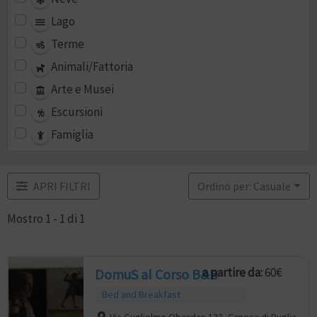
Lago
Terme
Animali/Fattoria
Arte e Musei
Escursioni
Famiglia
APRI FILTRI
Ordino per: Casuale
Mostro 1 - 1 di 1
a partire da:
60€
DomuS al Corso B&B
Bed and Breakfast
Via Guglielmo Oberdan 132, Canosa di Puglia