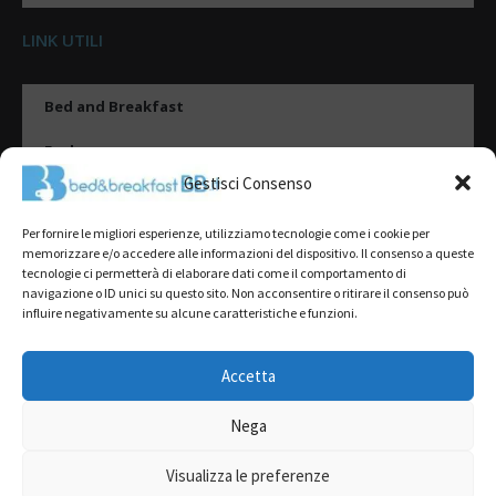
LINK UTILI
Bed and Breakfast
Esplora
Gestisci Consenso
Tipologie di alloggio
Per fornire le migliori esperienze, utilizziamo tecnologie come i cookie per
Destinazioni
memorizzare e/o accedere alle informazioni del dispositivo. Il consenso a queste
tecnologie ci permetterà di elaborare dati come il comportamento di
Il mio account
navigazione o ID unici su questo sito. Non acconsentire o ritirare il consenso può
influire negativamente su alcune caratteristiche e funzioni.
Gestione Scheda
Aggiungi Struttura
Accetta
Nega
2022@ All Rights Reserved | Tutti i contenuti ed i diritti sono riservati, è
severamente vietata la riproduzione parziale o totale.
Visualizza le preferenze
L’accesso o l’utilizzo di questo sito è subordinato all’accettazione dei