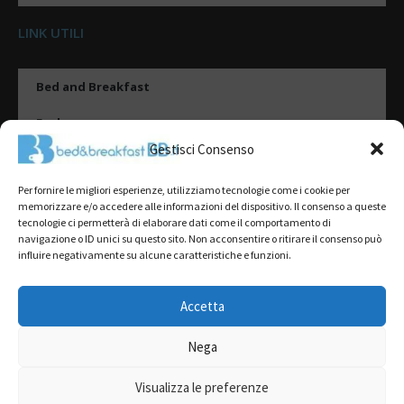
LINK UTILI
Bed and Breakfast
Esplora
Gestisci Consenso
Tipologie di alloggio
Per fornire le migliori esperienze, utilizziamo tecnologie come i cookie per
Destinazioni
memorizzare e/o accedere alle informazioni del dispositivo. Il consenso a queste
tecnologie ci permetterà di elaborare dati come il comportamento di
Il mio account
navigazione o ID unici su questo sito. Non acconsentire o ritirare il consenso può
influire negativamente su alcune caratteristiche e funzioni.
Gestione Scheda
Aggiungi Struttura
Accetta
Nega
2022@ All Rights Reserved | Tutti i contenuti ed i diritti sono riservati, è
severamente vietata la riproduzione parziale o totale.
Visualizza le preferenze
L’accesso o l’utilizzo di questo sito è subordinato all’accettazione dei