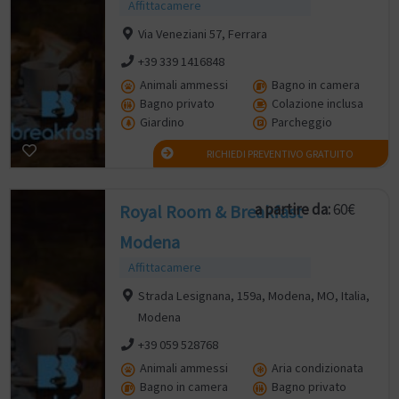
Affittacamere
Via Veneziani 57, Ferrara
+39 339 1416848
Animali ammessi
Bagno in camera
Bagno privato
Colazione inclusa
Giardino
Parcheggio
RICHIEDI PREVENTIVO GRATUITO
a partire da:
60€
Royal Room & Breakfast
Modena
Affittacamere
Strada Lesignana, 159a, Modena, MO, Italia,
Modena
+39 059 528768
Animali ammessi
Aria condizionata
Bagno in camera
Bagno privato