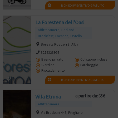
RICHIEDI PREVENTIVO GRATUITO
La Foresteria dell'Oasi
Affittacamere
,
Bed and
Breakfast
,
Locanda
,
Ostello
Borgata Roggeri 3, Alba
3272323968
Bagno privato
Colazione inclusa
Giardino
Parcheggio
Riscaldamento
RICHIEDI PREVENTIVO GRATUITO
a partire da:
65€
Villa Etruria
Affittacamere
Via Brodolini 449, Pitigliano