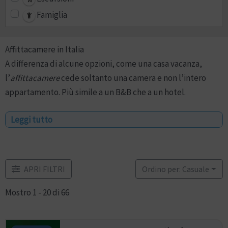
Famiglia
Affittacamere in Italia
A differenza di alcune opzioni, come una casa vacanza,
l’
affittacamere
cede soltanto una camera e non l’intero
appartamento. Più simile a un B&B che a un hotel.
Leggi tutto
Questi, a differenza del bed and breakfast che è una
struttura ricettiva a conduzione familiare, sono delle vere e
proprie strutture ricettive extra alberghiere. E, quindi,
potresti trovare tutti i servizi di un hotel.
APRI FILTRI
Ordino per: Casuale
Mostro 1 - 20 di 66
Trova le offerte per i migliori
affittacamere
in Italia!