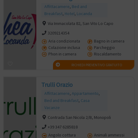
Affittacamere
,
Bed and
Breakfast
,
Hotel
,
Locanda
Via Immacolata 82, San Vito Lo Capo
3209214354
Aria condizionata
Bagno in camera
Colazione inclusa
Parcheggio
Phon in camera
Riscaldamento
RICHIEDI PREVENTIVO GRATUITO
Trulli Orazio
Affittacamere
,
Appartamento
,
Bed and Breakfast
,
Casa
Vacanze
Contrada San Nicola 2/B, Monopoli
+39 347 6285818
Angolo cottura
Animali ammessi