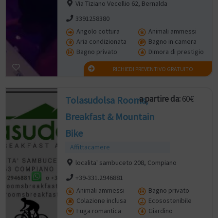
Via Tiziano Vecellio 62, Bernalda
3391258380
Angolo cottura
Animali ammessi
Aria condizionata
Bagno in camera
Bagno privato
Dimora di prestigio
RICHIEDI PREVENTIVO GRATUITO
a partire da:
60€
Tolasudolsa Rooms,
Breakfast & Mountain
Bike
Affittacamere
localita' sambuceto 208, Compiano
+39-331.2946881
Animali ammessi
Bagno privato
Colazione inclusa
Ecosostenibile
Fuga romantica
Giardino