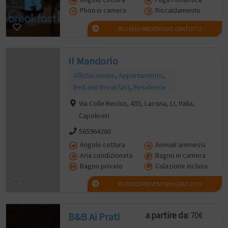
Phon in camera
Riscaldamento
RICHIEDI PREVENTIVO GRATUITO
Il Mandorlo
Affittacamere
,
Appartamento
,
Bed and Breakfast
,
Residence
Via Colle Reciso, 435, Lacona, LI, Italia,
Capoliveri
565964260
Angolo cottura
Animali ammessi
Aria condizionata
Bagno in camera
Bagno privato
Colazione inclusa
RICHIEDI PREVENTIVO GRATUITO
a partire da:
70€
B&B Ai Prati