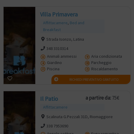
Villa Primavera
Affittacamere
,
Bed and
Breakfast
Strada Isonzo, Latina
348 3310314
Animali ammessi
Aria condizionata
Giardino
Parcheggio
Piscina
Riscaldamento
RICHIEDI PREVENTIVO GRATUITO
a partire da:
75€
Il Patio
Affittacamere
Scalinata G.Pezzali 31D, Riomaggiore
338 7953690
Angolo cottura
Fuga romantica