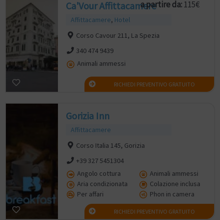
a partire da:
115€
Ca'Vour Affittacamere
Affittacamere
,
Hotel
Corso Cavour 211, La Spezia
340 474 9439
Animali ammessi
RICHIEDI PREVENTIVO GRATUITO
Gorizia Inn
Affittacamere
Corso Italia 145, Gorizia
+39 327 5451304
Angolo cottura
Animali ammessi
Aria condizionata
Colazione inclusa
Per affari
Phon in camera
RICHIEDI PREVENTIVO GRATUITO