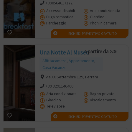
+390564617172
Accesso disabili
Aria condizionata
Fuga romantica
Giardino
Parcheggio
Phon in camera
RICHIEDI PREVENTIVO GRATUITO
a partire da:
80€
Una Notte Al Museo
Affittacamere
,
Appartamento
,
Casa Vacanze
Via XX Settembre 129, Ferrara
+39 3291146400
Aria condizionata
Bagno privato
Giardino
Riscaldamento
Televisore
RICHIEDI PREVENTIVO GRATUITO