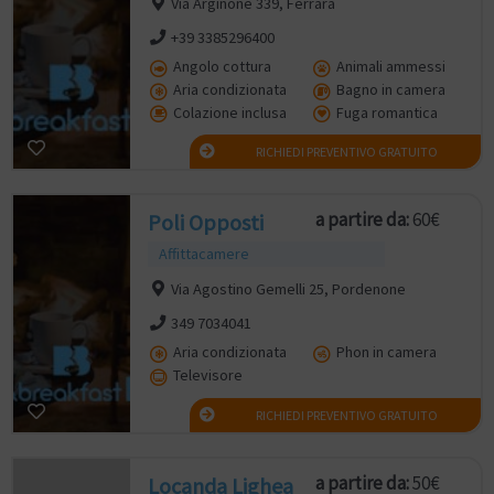
Via Arginone 339, Ferrara
+39 3385296400
Angolo cottura
Animali ammessi
Aria condizionata
Bagno in camera
Colazione inclusa
Fuga romantica
RICHIEDI PREVENTIVO GRATUITO
a partire da:
60€
Poli Opposti
Affittacamere
Via Agostino Gemelli 25, Pordenone
349 7034041
Aria condizionata
Phon in camera
Televisore
RICHIEDI PREVENTIVO GRATUITO
a partire da:
50€
Locanda Lighea