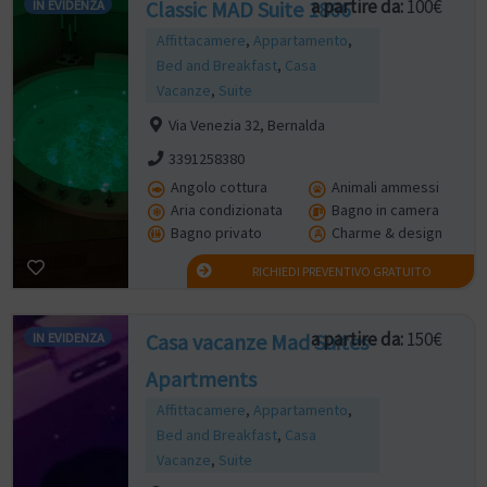
a partire da:
100€
IN EVIDENZA
Classic MAD Suite 1866
Affittacamere
,
Appartamento
,
Bed and Breakfast
,
Casa
Vacanze
,
Suite
Via Venezia 32, Bernalda
3391258380
Angolo cottura
Animali ammessi
Aria condizionata
Bagno in camera
Bagno privato
Charme & design
RICHIEDI PREVENTIVO GRATUITO
a partire da:
150€
IN EVIDENZA
Casa vacanze Mad Suites
Apartments
Affittacamere
,
Appartamento
,
Bed and Breakfast
,
Casa
Vacanze
,
Suite