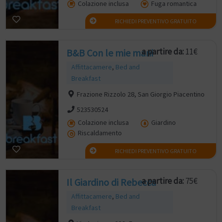
Colazione inclusa
Fuga romantica
RICHIEDI PREVENTIVO GRATUITO
a partire da:
11€
B&B Con le mie mani
Affittacamere
,
Bed and
Breakfast
Frazione Rizzolo 28, San Giorgio Piacentino
523530524
Colazione inclusa
Giardino
Riscaldamento
RICHIEDI PREVENTIVO GRATUITO
a partire da:
75€
Il Giardino di Rebecca
Affittacamere
,
Bed and
Breakfast