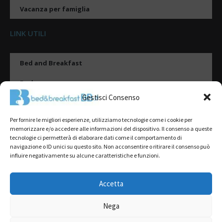
Vacanza per famiglia
LINK UTILI
Bed and Breakfast
Esplora
Gestisci Consenso
Tipologie di alloggio
Per fornire le migliori esperienze, utilizziamo tecnologie come i cookie per
Destinazioni
memorizzare e/o accedere alle informazioni del dispositivo. Il consenso a queste
tecnologie ci permetterà di elaborare dati come il comportamento di
Il mio account
navigazione o ID unici su questo sito. Non acconsentire o ritirare il consenso può
influire negativamente su alcune caratteristiche e funzioni.
Gestione Scheda
Aggiungi Struttura
Accetta
Nega
2022@ All Rights Reserved | Tutti i contenuti ed i diritti sono riservati, è
severamente vietata la riproduzione parziale o totale.