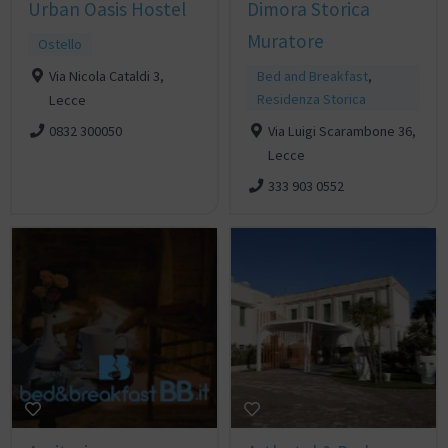
Urban Oasis Hostel
Dimora Storica
Muratore
Ostello
Via Nicola Cataldi 3,
Bed and Breakfast
,
Residenza Storica
Lecce
Via Luigi Scarambone 36,
0832 300050
Lecce
333 903 0552