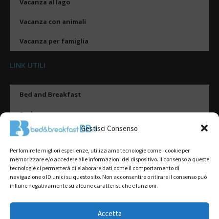
Vacanza al lago
Vacanza con animali
Vacanza per famiglia
LINK UTILI
Bed and Breakfast
Esplora
Gestisci Consenso
Tipologie di alloggio
Per fornire le migliori esperienze, utilizziamo tecnologie come i cookie per
Destinazioni
memorizzare e/o accedere alle informazioni del dispositivo. Il consenso a queste
tecnologie ci permetterà di elaborare dati come il comportamento di
Il mio account
navigazione o ID unici su questo sito. Non acconsentire o ritirare il consenso può
influire negativamente su alcune caratteristiche e funzioni.
Gestione Scheda
Aggiungi Struttura
Accetta