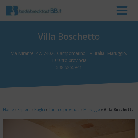
Villa Boschetto
Via Mirante, 47, 74020 Campomarino TA, Italia, Maruggio,
Taranto provincia
338 5255941
Home
»
Esplora
»
Puglia
»
Taranto provincia
»
Maruggio
»
Villa Boschetto