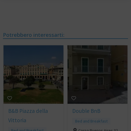
Potrebbero interessarti:
B&B Piazza della
Double BnB
Vittoria
Bed and Breakfast
Bed and Breakfast
Corso Buenos Aires 32,