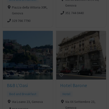
Genova
Piazza della Vittoria 30R,
351 744 0440
Genova
329 766 7790
B&B L'Oasi
Hotel Barone
Bed and Breakfast
Hotel
Via Loano 23, Genova
Via XX Settembre 23,
Genova