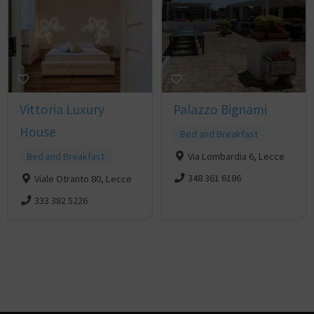
Vittoria Luxury
Palazzo Bignami
House
Bed and Breakfast
Bed and Breakfast
Via Lombardia 6, Lecce
348 361 6186
Viale Otranto 80, Lecce
333 382 5226