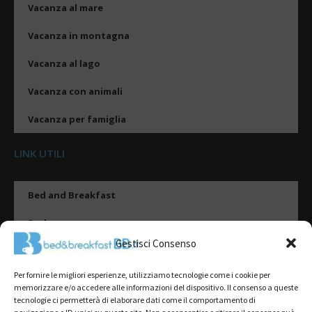
Vacanza al mare
Vacanza in montagna
Vacanza al lago
Vacanza con animali
Vacanza per famiglia
LINK UTILI
Bed and Breakfast
Esplora
Gestisci Consenso
Tipologie di alloggio
Per fornire le migliori esperienze, utilizziamo tecnologie come i cookie per
Destinazioni
memorizzare e/o accedere alle informazioni del dispositivo. Il consenso a queste
tecnologie ci permetterà di elaborare dati come il comportamento di
Il mio account