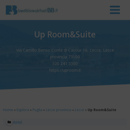
Up Room&Suite
Via Camillo Benso Conte di Cavour 16, Lecce, Lecce
provincia 73100
320 241 5500
https://uproom.it
Home
»
Esplora
»
Puglia
»
Lecce provincia
»
Lecce
»
Up Room&Suite
Hotel