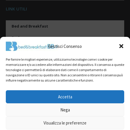
LINK UTILI
Bed and Breakfast
Esplora
Gestisci Consenso
Tipologie di alloggio
Per fornire le migliori esperienze, utilizziamo tecnologie come i cookie per
Destinazioni
memorizzare e/o accedere alle informazioni del dispositivo. Il consenso a queste
tecnologie ci permetterà di elaborare dati come il comportamento di
Il mio account
navigazione o ID unici su questo sito. Non acconsentire o ritirare il consenso può
influire negativamente su alcune caratteristiche e funzioni.
Gestione Scheda
Aggiungi Struttura
Accetta
Nega
2022@ All Rights Reserved | Tutti i contenuti ed i diritti sono riservati, è
severamente vietata la riproduzione parziale o totale.
Visualizza le preferenze
L’accesso o l’utilizzo di questo sito è subordinato all’accettazione dei