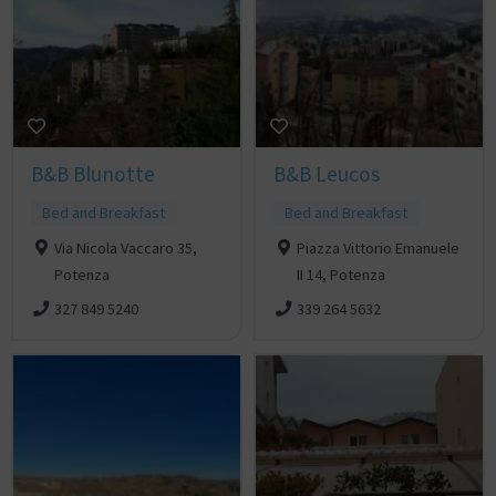
B&B Blunotte
B&B Leucos
Bed and Breakfast
Bed and Breakfast
Via Nicola Vaccaro 35,
Piazza Vittorio Emanuele
Potenza
II 14, Potenza
327 849 5240
339 264 5632