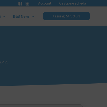
Account
Gestione scheda
i
B&B News
Aggiungi Struttura
3014