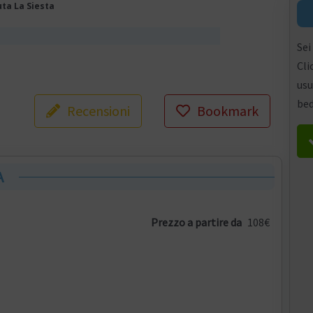
ta La Siesta
Sei
Cli
usu
bed
Recensioni
Bookmark
A
Prezzo a partire da
108€