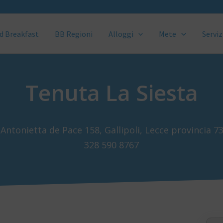
d Breakfast
BB Regioni
Alloggi
Mete
Serviz
Tenuta La Siesta
 Antonietta de Pace 158, Gallipoli, Lecce provincia 7
328 590 8767