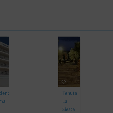
idence
Tenuta
ma
La
Siesta