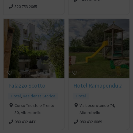
320 753 2065
Palazzo Scotto
Hotel Ramapendula
Hotel
,
Residenza Storica
Hotel
Corso Trieste e Trento
Via Locorotondo 74,
30, Alberobello
Alberobello
080 432 4431
080 432 6069