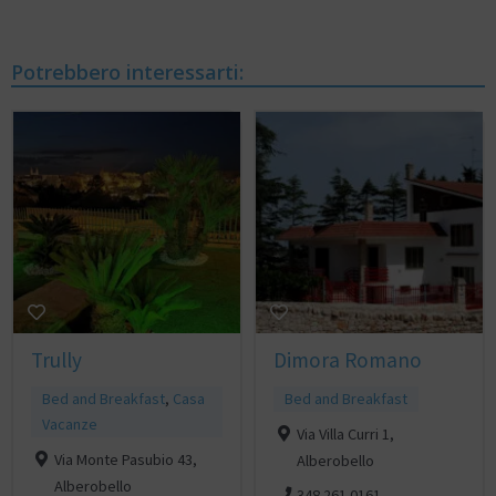
Potrebbero interessarti:
Trully
Dimora Romano
Bed and Breakfast
,
Casa
Bed and Breakfast
Vacanze
Via Villa Curri 1,
Via Monte Pasubio 43,
Alberobello
Alberobello
348 261 0161