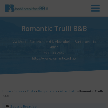
Romantic Trulli B&B
Via Monte San Michele 64, Alberobello, Bari provincia
70011
391 133 2662
https://www.romantictrulli.it/
Home
»
Esplora
»
Puglia
»
Bari provincia
»
Alberobello
»
Romantic Trulli
B&B
Bed and Breakfast